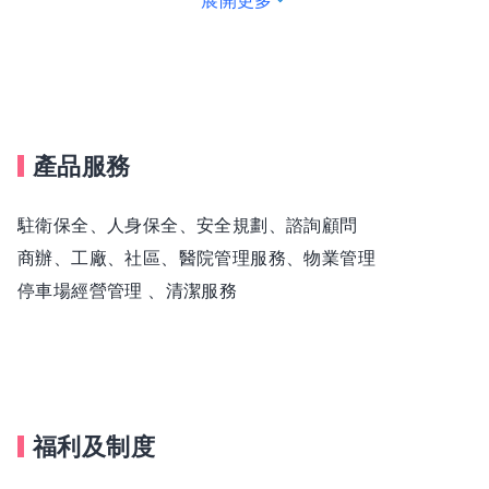
展開更多
• 科技廠辦物業管理
• 企業總部營運管理
• 商業辦公大樓管理
• 高端住宅及豪宅管理
• 門禁、安全及智慧監控系統管理
產品服務
• 設備巡檢、機電管理與公共設施維護
• ESG永續管理及智慧建築服務
駐衛保全、人身保全、安全規劃、諮詢顧問
未來將持續朝向智慧物業、數位管理及永續經營發展，打
商辦、工廠、社區、醫院管理服務、物業管理
造更具競爭力的專業服務團隊。
停車場經營管理 、清潔服務
________________________________________
【為什麼選擇中工保全？】
✔ 上市公司子公司，制度完善、工作穩定
✔ 科技廠辦、企業總部及高端物業管理，發展前景佳
福利及制度
✔ 完整教育訓練與專業證照培訓，提升個人競爭力
✔ 升遷制度順暢