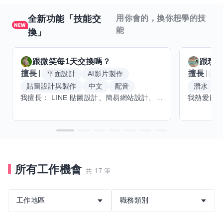
全新功能「技能交
用你會的，換你想學的技
能
換」
跟
微笑每1天
交換嗎？
跟
玟
擅長
擅長
平面設計
AI影片製作
W
貼圖設計與製作
中文
配音
潛水
我擅長： LINE 貼圖設計、簡易網站設計、影片剪輯、配音、AI 影片創作、音樂創作（原創歌曲／純音樂／配樂） 希望交換技能： ① 游泳（想學：自由式、蝶式） 已會基礎蛙式、仰式，但姿勢尚未標準，希望有人協助修正動作、提升效率。 ② 鋼琴（目前約巴哈初階程度） ③ 英文（程度約 B1～B2） 交換方式： 捷運可到處，部分技能可線上交換。
所有工作機會
共 17 筆
工作地區
職務類別