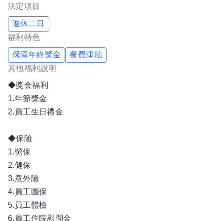
法定項目
✔ 重視人才培育，打造專業、尊重、團隊合作的工作環境
週休二日
________________________________________
福利特色
【薪酬與福利】
保障年終獎金
餐費津貼
• 勞保、健保及勞工退休金6%提撥
其他福利說明
• 公司加保150萬元團體意外保險
◆獎金福利
• 三節禮金、生日禮金及各項婚喪喜慶補助
1.年節獎金
• 福委會節慶禮品及福利金制度
2.員工生日禮金
• 完整教育訓練與職涯發展規劃
• 依法提供特休假及完善休假制度
◆保險
________________________________________
1.勞保
【我們期待這樣的您】
2.健保
如果您具備責任感、服務熱忱及團隊合作精神，希望在上
3.意外險
市公司集團中發展專業職涯，並與科技產業共同成長，中
4.員工團保
5.員工體檢
工保全誠摯邀請您加入。
6.員工住院慰問金
加入中工保全，一起守護安全、服務科技產業，打造智慧