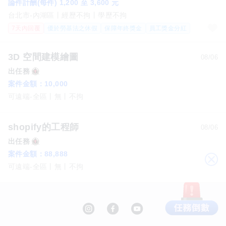
論件計酬(每件) 1,200 至 3,600 元
台北市-內湖區
經歷不拘
學歷不拘
7天內回覆
優於勞基法之休假
保障年終獎金
員工獎金分紅
3D 空間建模繪圖
08/06
出任務
案件金額：
10,000
可遠端-全區
無
不拘
shopify的工程師
08/06
出任務
案件金額：
88,888
關
可遠端-全區
無
不拘
閉
千兵衛燒烤/中和店/外場服務生
千兵衛餐飲開發有限公司
月薪 39,000 至 40,000 元