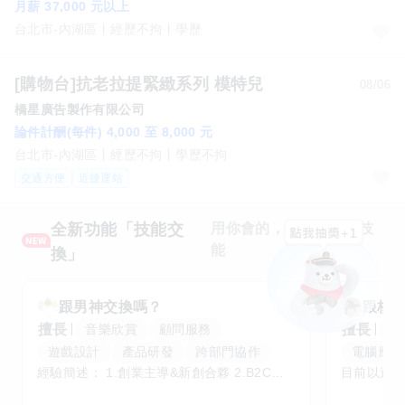
月薪 37,000 元以上
台北市-內湖區
經歷不拘
學歷
[購物台]抗老拉提緊緻系列 模特兒
08/06
橋星廣告製作有限公司
論件計酬(每件) 4,000 至 8,000 元
台北市-內湖區
經歷不拘
學歷不拘
交通方便
近捷運站
全新功能「技能交
用你會的，換你想學的技
能
換」
跟
男神
交換嗎？
跟
核
擅長
擅長
音樂欣賞
顧問服務
腳
遊戲設計
產品研發
跨部門協作
電腦應用
經驗簡述： 1.創業主導&新創合夥 2.B2C產品開發運營一條龍 3.AI應用開發與量化研究新創 標籤話題都可以聊，開放交流 找尋共同創業機會，亦歡迎新創收編