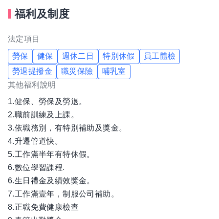
福利及制度
•行銷配合 配合開發商進行人員、多媒體展示
法定項目
•物業顧問 空間配置、公共水電、動線及管理規劃、設備
勞保
健保
週休二日
特別休假
員工體檢
規格制定、設備驗收、消防評估設計、物業管理規劃、商
勞退提撥金
職災保險
哺乳室
業支援、設備年檢、消防檢查申報、交屋公設驗收、公設
其他福利說明
細清、根據物業屬性提供量身打造的物業服務、配合開發
1.健保、勞保及勞退。
商需求提供顧問服務。
2.職前訓練及上課。
3.依職務別，有特別補助及獎金。
•酒店式服務 配合高級豪宅需求，提供尊貴的酒店式服
4.升遷管道快。
務。
5.工作滿半年有特休假。
6.數位學習課程.
6.生日禮金及績效獎金。
•物業服務 事務代理、保安、清潔、維修、綠化、生活服
7.工作滿壹年，制服公司補助。
務、租賃代理。
8.正職免費健康檢查