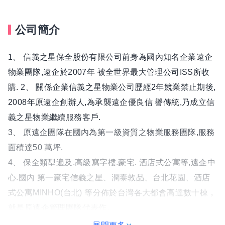
公司簡介
1、 信義之星保全股份有限公司前身為國內知名企業遠企
物業團隊,遠企於2007年 被全世界最大管理公司ISS所收
購. 2、 關係企業信義之星物業公司歷經2年競業禁止期後,
2008年原遠企創辦人,為承襲遠企優良信 譽傳統,乃成立信
義之星物業繼續服務客戶.
3、 原遠企團隊在國內為第一級資質之物業服務團隊,服務
面積達50 萬坪.
4、 保全類型遍及.高級寫字樓.豪宅. 酒店式公寓等,遠企中
心.國內 第一豪宅信義之星、潤泰敦品、台北花園、酒店
式公寓MINHO(台北) 等分佈於台灣各大都會高達數十棟，
就是原遠企管理團隊代表作。
5、“信義之星保全”秉承以精緻服務之豪宅管理理念，並專