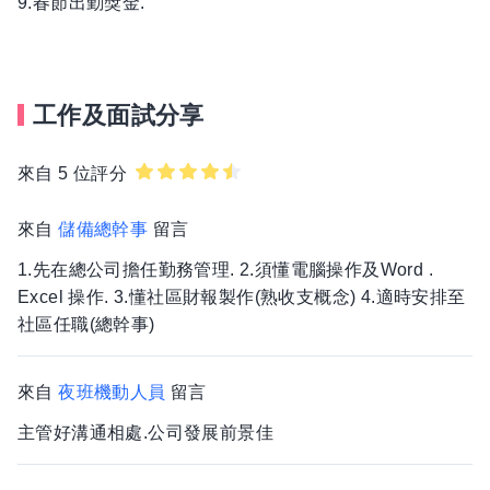
9.春節出勤獎金.
•業主服務 年度預算、修繕計畫、財務管理、代辦工程、
活動計畫、檔案建檔管理、建物生命週期診斷、人員代
訓。
工作及面試分享
來自 5 位評分
來自
儲備總幹事
留言
1.先在總公司擔任勤務管理. 2.須懂電腦操作及Word .
Excel 操作. 3.懂社區財報製作(熟收支概念) 4.適時安排至
社區任職(總幹事)
來自
夜班機動人員
留言
主管好溝通相處.公司發展前景佳