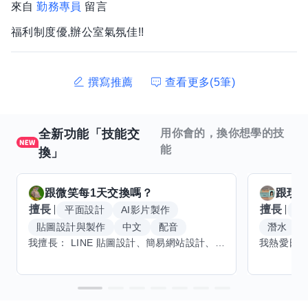
來自
勤務專員
留言
福利制度優,辦公室氣氛佳!!
撰寫推薦
查看更多(5筆)
全新功能「技能交
用你會的，換你想學的技
能
換」
跟
微笑每1天
交換嗎？
跟
玟
擅長
擅長
平面設計
AI影片製作
W
貼圖設計與製作
中文
配音
潛水
我擅長： LINE 貼圖設計、簡易網站設計、影片剪輯、配音、AI 影片創作、音樂創作（原創歌曲／純音樂／配樂） 希望交換技能： ① 游泳（想學：自由式、蝶式） 已會基礎蛙式、仰式，但姿勢尚未標準，希望有人協助修正動作、提升效率。 ② 鋼琴（目前約巴哈初階程度） ③ 英文（程度約 B1～B2） 交換方式： 捷運可到處，部分技能可線上交換。