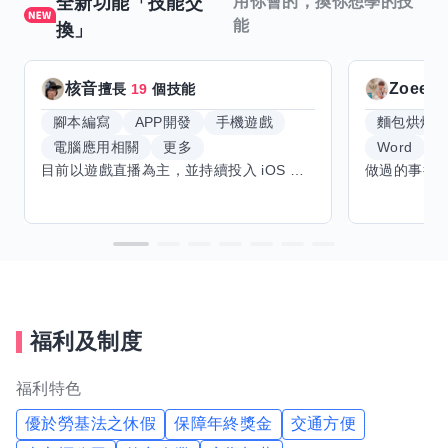
全新功能「技能交
用你會的，換你想學的技
能
換」
核音
Zoeey
擅長
19
個技能
腳本編寫
APP開發
手機遊戲
麵包烘焙
電腦應用相關
更多
Word
E
目前以遊戲直播為主，並持續投入 iOS 直播推流應用開發。對直播技術、影音串流、AI 應用、內容創作與產品設計有濃厚興趣，平時透過實作累積開發經驗，也持續學習 Godot 遊戲開發、影音剪輯、音樂創作與編曲等相關技術。 希望透過技能交換認識不同背景的夥伴，一起交流開發經驗、Side Project、AI 工作流程、內容創作與職涯發展。如果你也對程式開發、直播技術、設計、美術、Cosplay、造型、化妝、攝影、影音製作、音樂創作等領域有興趣，都很歡迎交流，彼此分享經驗、互相學習，一起成長。
福利及制度
福利特色
優於勞基法之休假
保障年終獎金
交通方便