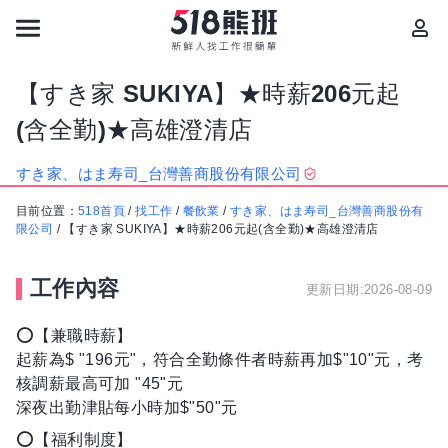
【すき家 SUKIYA】★時薪206元起
(含全勤)★高雄澄清店
すき家、はま寿司_台灣善商股份有限公司
目前位置：
518首頁
/
找工作
/
餐飲業
/
すき家、はま寿司_台灣善商股份有
限公司
/
【すき家 SUKIYA】★時薪206元起(含全勤)★高雄澄清店
工作內容
更新日期:2026-08-09
⭕【兼職時薪】
起薪為$ "196元"，符合全勤條件者時薪再加$"10"元，考
核調薪最高可加 "45"元
深夜出勤津貼每小時加$"50"元
⭕【福利制度】