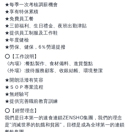
★每季一次考核調薪機會
★享有特休累積
★免費員工餐
★三節福利、生日禮金、夜班出勤津貼
★提供員工制服及工作鞋
★年度健檢
★勞保、健保，6％勞退提撥
⭕【工作說明】
《內場》:餐點製作、食材備料、進貨盤點
《外場》:接待服務顧客、收銀結帳、環境整潔
★開朗活潑有笑容
★ＳＯＰ專業流程
★無經驗可
★提供完善職前教育訓練
⭕【經營理念】
我們是日本第一的速食連鎖ZENSHO集團，我們的理念
是"消滅世界的飢餓和貧困"，目標是成為全球第一的連鎖
餐飲集團。