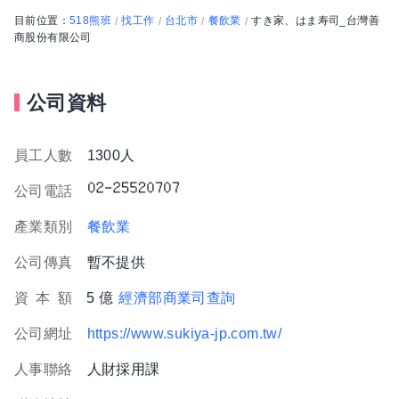
目前位置：
518熊班
找工作
台北市
餐飲業
すき家、はま寿司_台灣善
/
/
/
/
商股份有限公司
公司資料
員工人數
1300人
公司電話
產業類別
餐飲業
公司傳真
暫不提供
資
本
額
5 億
經濟部商業司查詢
公司網址
https://www.sukiya-jp.com.tw/
人事聯絡
人財採用課