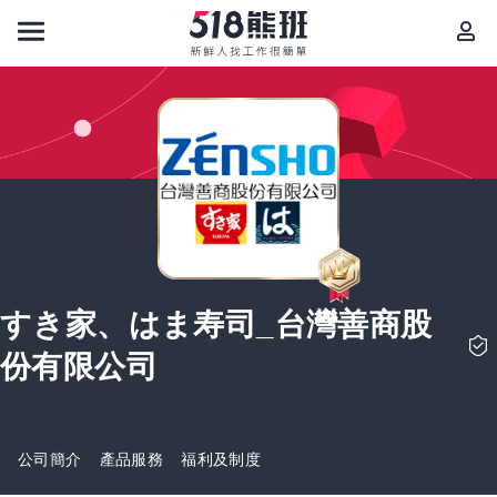
すき家、はま寿司_台灣善商股
份有限公司
公司簡介
產品服務
福利及制度