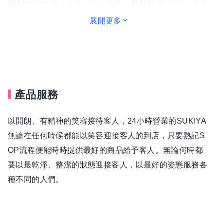
2016年引進另一品牌「はま寿司」(HAMASUSHI)，提供
新鮮美味的壽司及種類豐富的副餐，深受各年齡層消費者
展開更多
的歡迎，目前全台有8間門市。未來，我們將持續在各地
積極展店，並引進更多的餐飲品牌。
◎公司發展
2014年，ZENSHO直接來台投資設立子公司，以牛丼品
產品服務
牌龍頭「すき家 SUKIYA」為先鋒，5年間已展店超過40
間店舖，並在2016年引進「HAMA壽司」，5年間已開設
以開朗、有精神的笑容接待客人，24小時營業的SUKIYA
7家店舖，每日不懈地提供快速、美味的餐點。預計在3年
無論在任何時候都能以笑容迎接客人的到店，只要熟記S
內，「すき家 SUKIYA」的展店數會達到百間以上，同時
OP流程便能時時提供最好的商品給予客人。無論何時都
引進更多餐飲品牌。
要以最乾淨、整潔的狀態迎接客人，以最好的姿態服務各
種不同的人們。
◎公司理念
傳承ZENSHO集團之理念，透過完整的升遷管道、明確的