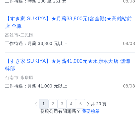
工作待遇：時薪 196 至 251 元
08/08
【すき家 SUKIYA】★月薪33,800元(含全勤)★高雄站前
店 全職
高雄市-三民區
工作待遇：月薪 33,800 元以上
08/08
【すき家 SUKIYA】★月薪41,000元★永康永大店 儲備
幹部
台南市-永康區
工作待遇：月薪 41,000 元以上
08/08
1
2
3
4
5
共
20
頁
發現公司有問題嗎？
我要檢舉