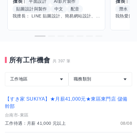
擅長
擅長
平面設計
AI影片製作
W
貼圖設計與製作
中文
配音
潛水
我擅長： LINE 貼圖設計、簡易網站設計、影片剪輯、配音、AI 影片創作、音樂創作（原創歌曲／純音樂／配樂） 希望交換技能： ① 游泳（想學：自由式、蝶式） 已會基礎蛙式、仰式，但姿勢尚未標準，希望有人協助修正動作、提升效率。 ② 鋼琴（目前約巴哈初階程度） ③ 英文（程度約 B1～B2） 交換方式： 捷運可到處，部分技能可線上交換。
所有工作機會
共 397 筆
工作地區
職務類別
【すき家 SUKIYA】★月薪41,000元★東區東門店 儲備
幹部
台南市-東區
工作待遇：月薪 41,000 元以上
08/08