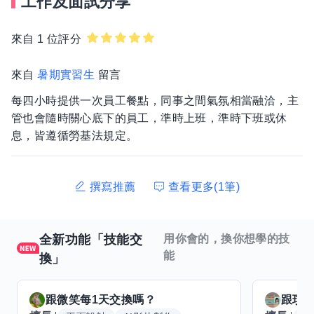
工作及面試分享
來自 1 位評分
來自
暑期實習生
留言
每四小時提供一次員工餐點，同事之間氣氛相當融洽，主
管也會隨時關心底下的員工，準時上班，準時下班或休
息，皆遵循勞基法規定。
撰寫推薦
查看更多(1筆)
全新功能「技能交
用你會的，換你想學的技
能
換」
跟
微笑每1天
交換嗎？
跟
玟