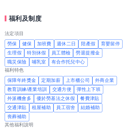
管理人教育以及透明的調薪系統，使用迅速且精確的經營
理念培訓在地人才。歡迎喜歡食物、喜歡與人接觸且對經
福利及制度
營管理有興趣的你們加入ZENSHO的行列，讓我們一同邁
向全世界，共同成長進步。
法定項目
勞保
健保
加班費
週休二日
陪產假
育嬰留停
經營理念
生理假
特別休假
員工體檢
勞退提撥金
我們的理念是消滅世界上的飢餓與貧困，目標是成為全球
職災保險
哺乳室
有合作托兒中心
第一的連鎖餐飲集團。 我們堅持使用安全及高品質的食
福利特色
材，當場現點現作提供美味可口的日本國民美食-牛丼/咖
保障年終獎金
定期加薪
上市櫃公司
外商企業
哩，並以舒適衛生的用餐環境、熱情用心的服務態度、平
教育訓練/產業培訓
交通方便
彈性上下班
實親民的誠懇價格，強調食品安全，顧客安心。不論是單
外派機會多
優於勞基法之休假
餐費津貼
獨一人、與家人一起、朋友一起，皆可享受用餐的樂趣。
交通津貼
租屋補助
員工宿舍
結婚補助
喪葬補助
其他福利說明