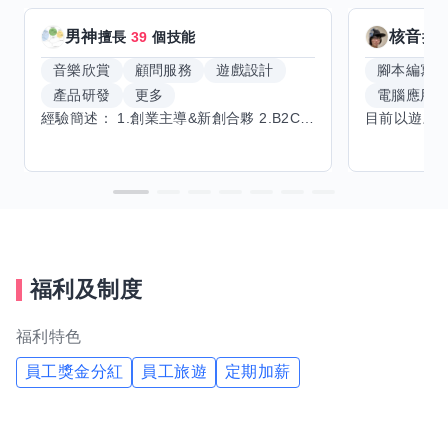
男神
核音
擅長
39
個技能
擅
音樂欣賞
顧問服務
遊戲設計
腳本編寫
產品研發
更多
電腦應用
經驗簡述： 1.創業主導&新創合夥 2.B2C產品開發運營一條龍 3.AI應用開發與量化研究新創 標籤話題都可以聊，開放交流 找尋共同創業機會，亦歡迎新創收編
福利及制度
福利特色
員工獎金分紅
員工旅遊
定期加薪