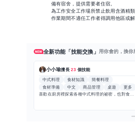
備有宿舍，提供需要者住宿。
為工作安全工作場所禁止飲用含酒精
作業期間不適任工作者得調用他區或
全新功能「技能交換」
用你會的，換你
小小瑜
擅長
23
個技能
中式料理
食材知識
簡餐料理
食材準備
中文
商品管理
桌遊
更多
喜歡在廚房裡探索各種中式料理的祕密，也對食材的挑選和搭配充滿熱情。平常生活裡，簡餐料理是我的拿手好戲，讓人輕鬆又滿足。最近開始對手繪、攝影和影片剪輯有濃厚興趣，想找伙伴一起學習交換技能，互相激盪創意！希望能和你一起開心成長，分享不只是技術，更是快樂和靈感的碰撞。