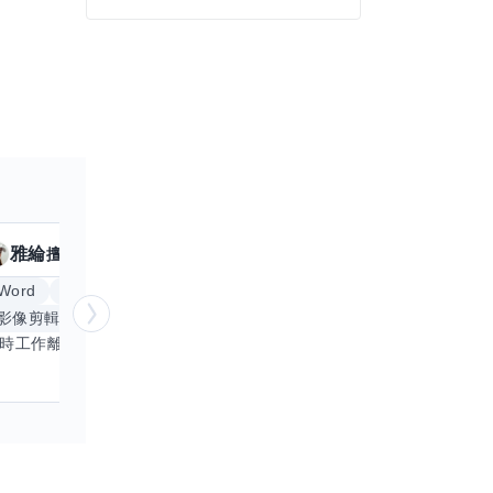
雅綸
小姵
擅長
7
個技能
擅
Word
Excel
倉頡輸入法
體重管理
影像剪輯與後製
手機遊戲
更多
創業
銷
平時工作離不開Word和Excel，熟練操作讓我在文件整理和數據處理上都得心應手，還能用倉頡輸入法快速打字。近期想挑戰英文學習，希望能透過交換技能一起進步！如果你英文流利，需要中文或電腦技巧輔助，歡迎找我搭檔，咱們一起歡樂學習，互相激勵，成為彼此的學習小夥伴！