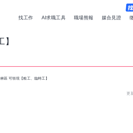
找工作
AI求職工具
職場熊報
媒合見證
工】
樹林區 可領現【粗工、臨時工】
更