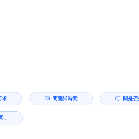
要求
問面試時間
問是否
...