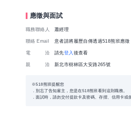
應徵與面試
職務聯絡人
蕭經理
聯絡 Email
意者請將履歷自傳透過518熊班應
電 洽
請先
登入
後查看
親 洽
新北市樹林區大安路265號
※518熊班提醒您
．別忘了告知雇主，您是在518熊班看到這則職務。
．面試時，請勿交付提款卡及密碼、存摺、信用卡或