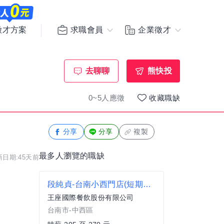
求職會員
企業徵才
徵才方案
去聊聊
熊快投
0~5人應徵
收藏職缺
分享
分享
複製
最多人瀏覽的職缺
新日期:45天前
段純貞-台南小西門店(短期暑假工讀)內外場計時員(早晚班任選)時薪205-270、加碼假日津貼達時薪217-282
王座國際餐飲股份有限公司
台南市-中西區