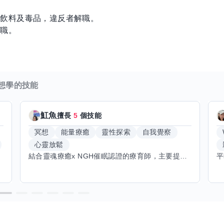
類飲料及毒品，違反者解職。
解職。
想學的技能
魟魚
擅長
5
個技能
冥想
能量療癒
靈性探索
自我覺察
心靈放鬆
結合靈魂療癒x NGH催眠認證的療育師，主要提供潛意識探索和靈魂導向的催眠療育。你會全程100%清醒跟我對話。