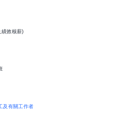
及績效核薪)
班
工及有關工作者