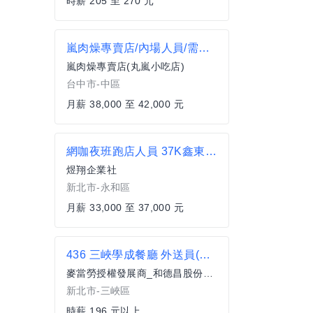
時薪 205 至 270 元
嵐肉燥專賣店/內場人員/需經驗
嵐肉燥專賣店(丸嵐小吃店)
台中市-中區
月薪 38,000 至 42,000 元
網咖夜班跑店人員 37K鑫東資訊企業社
煜翔企業社
新北市-永和區
月薪 33,000 至 37,000 元
436 三峽學成餐廳 外送員(兼職)
麥當勞授權發展商_和德昌股份有限公司
新北市-三峽區
時薪 196 元以上