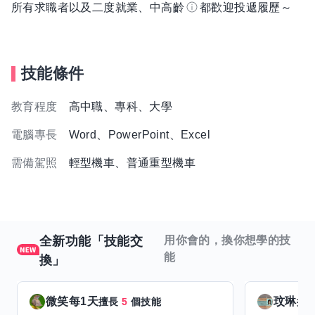
所有求職者以及二度就業、中高齡
都歡迎投遞履歷～
技能條件
教育程度
高中職、專科、大學
電腦專長
Word、PowerPoint、Excel
需備駕照
輕型機車、普通重型機車
全新功能「技能交
用你會的，換你想學的技
能
換」
微笑每1天
玟琳
擅長
5
個技能
擅