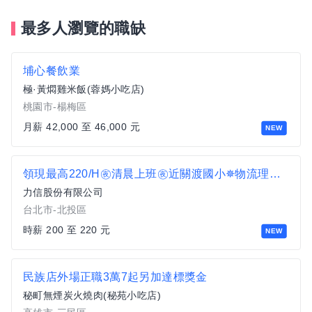
最多人瀏覽的職缺
埔心餐飲業
極·黃燜雞米飯(蓉媽小吃店)
桃園市-楊梅區
月薪 42,000 至 46,000 元
NEW
領現最高220/H㊰清晨上班㊰近關渡國小✵物流理貨員C1
力信股份有限公司
台北市-北投區
時薪 200 至 220 元
NEW
民族店外場正職3萬7起另加達標獎金
秘町無煙炭火燒肉(秘苑小吃店)