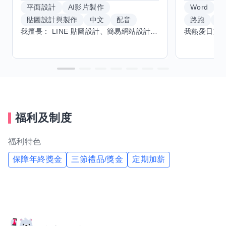
平面設計
AI影片製作
Word
貼圖設計與製作
中文
配音
路跑
羽
我擅長： LINE 貼圖設計、簡易網站設計、影片剪輯、配音、AI 影片創作、音樂創作（原創歌曲／純音樂／配樂） 希望交換技能： ① 游泳（想學：自由式、蝶式） 已會基礎蛙式、仰式，但姿勢尚未標準，希望有人協助修正動作、提升效率。 ② 鋼琴（目前約巴哈初階程度） ③ 英文（程度約 B1～B2） 交換方式： 捷運可到處，部分技能可線上交換。
福利及制度
福利特色
保障年終獎金
三節禮品/獎金
定期加薪