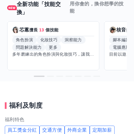
全新功能「技能交
用你會的，換你想學的技
能
換」
芯蕙
核音
擅長
13
個技能
擅
角色扮演
化妝技巧
洞察能力
腳本編寫
問題解決能力
更多
電腦應用
多年磨練出的角色扮演與化妝技巧，讓我能洞察細節，完美呈現不同風格。希望能與擅長Excel、Word及辦公軟體的你交換技能，讓我提升辦公效率，也願分享我的專業與心得，共同成長。期待有志者一同交流，攜手突破自我界限，創造更多可能。
福利及制度
福利特色
員工獎金分紅
交通方便
外商企業
定期加薪