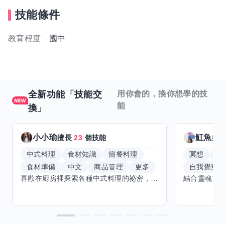
技能條件
教育程度
國中
全新功能「技能交
用你會的，換你想學的技
能
換」
小小瑜
魟魚
擅長
23
個技能
擅
中式料理
食材知識
簡餐料理
冥想
能
食材準備
中文
商品管理
更多
自我覺察
喜歡在廚房裡探索各種中式料理的祕密，也對食材的挑選和搭配充滿熱情。平常生活裡，簡餐料理是我的拿手好戲，讓人輕鬆又滿足。最近開始對手繪、攝影和影片剪輯有濃厚興趣，想找伙伴一起學習交換技能，互相激盪創意！希望能和你一起開心成長，分享不只是技術，更是快樂和靈感的碰撞。