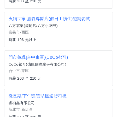
時薪 203 至 210 元
火鍋世家-嘉義尊爵店(假日工讀生)短期勿試
八方雲集(虎尾店/八方小吃部)
嘉義市-西區
時薪 196 元以上
門市兼職[台中東區](CoCo都可)
CoCo都可(億巨國際股份有限公司)
台中市-東區
時薪 203 至 210 元
徵長期/下午班/安坑區送貨司機
睿禎鑫有限公司
新北市-新店區