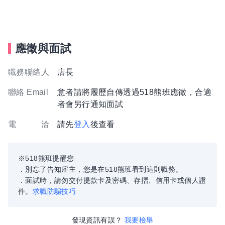
應徵與面試
職務聯絡人
店長
聯絡 Email
意者請將履歷自傳透過518熊班應徵，合適
者會另行通知面試
電 洽
請先
登入
後查看
※518熊班提醒您
．別忘了告知雇主，您是在518熊班看到這則職務。
．面試時，請勿交付提款卡及密碼、存摺、信用卡或個人證
件。
求職防騙技巧
發現資訊有誤？
我要檢舉