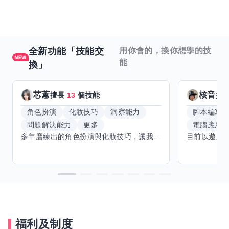
全新功能「技能交
用你會的，換你想學的技
能
換」
芯蕙
核音
擅長
13
個技能
擅
角色扮演
化妝技巧
洞察能力
腳本編寫
問題解決能力
更多
電腦應用
多年磨練出的角色扮演與化妝技巧，讓我能洞察細節，完美呈現不同風格。希望能與擅長Excel、Word及辦公軟體的你交換技能，讓我提升辦公效率，也願分享我的專業與心得，共同成長。期待有志者一同交流，攜手突破自我界限，創造更多可能。
福利及制度