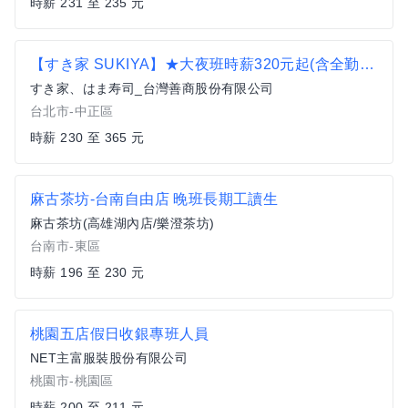
時薪 231 至 235 元
【すき家 SUKIYA】★大夜班時薪320元起(含全勤津貼獎金)★ 台北站前店
すき家、はま寿司_台灣善商股份有限公司
台北市-中正區
時薪 230 至 365 元
麻古茶坊-台南自由店 晚班長期工讀生
麻古茶坊(高雄湖內店/樂澄茶坊)
台南市-東區
時薪 196 至 230 元
桃園五店假日收銀專班人員
NET主富服裝股份有限公司
桃園市-桃園區
時薪 200 至 211 元