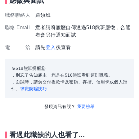
應徵與面試
職務聯絡人
羅領班
聯絡 Email
意者請將履歷自傳透過518熊班應徵，合適
者會另行通知面試
電 洽
請先
登入
後查看
※518熊班提醒您
．別忘了告知雇主，您是在518熊班看到這則職務。
．面試時，請勿交付提款卡及密碼、存摺、信用卡或個人證
件。
求職防騙技巧
發現資訊有誤？
我要檢舉
看過此職缺的人也看了...