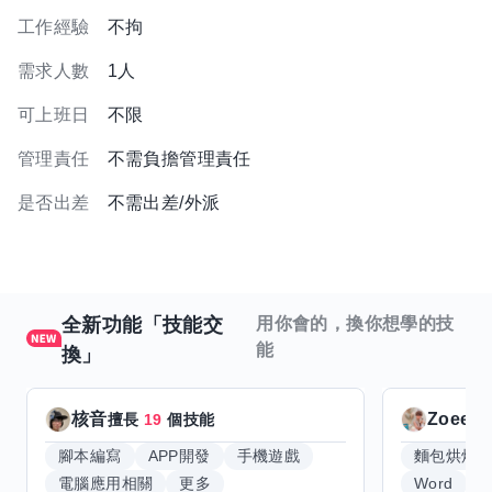
工作經驗
不拘
需求人數
1人
可上班日
不限
管理責任
不需負擔管理責任
是否出差
不需出差/外派
全新功能「技能交
用你會的，換你想學的技
能
換」
核音
Zoeey
擅長
19
個技能
腳本編寫
APP開發
手機遊戲
麵包烘焙
電腦應用相關
更多
Word
E