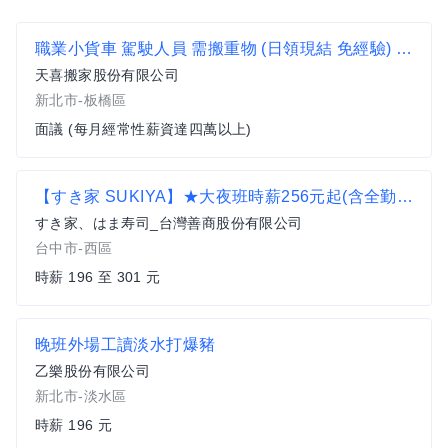
職業小貨車 駕駛人員 需搬重物 (日領現結 免經驗) 電洽優先
天喜搬家股份有限公司
新北市-板橋區
面議 (每月經常性薪資達四萬以上)
【すき家 SUKIYA】★大夜班時薪256元起(含全勤加津貼)★ 健行博館店
すき家、はま寿司_台灣善商股份有限公司
台中市-西區
時薪 196 至 301 元
晚班外場工讀淡水打爆豬
乙樂股份有限公司
新北市-淡水區
時薪 196 元