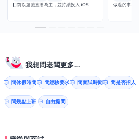
目前以遊戲直播為主，並持續投入 iOS 直播推流應用開發。對直播技術、影音串流、AI 應用、內容創作與產品設計有濃厚興趣，平時透過實作累積開發經驗，也持續學習 Godot 遊戲開發、影音剪輯、音樂創作與編曲等相關技術。 希望透過技能交換認識不同背景的夥伴，一起交流開發經驗、Side Project、AI 工作流程、內容創作與職涯發展。如果你也對程式開發、直播技術、設計、美術、Cosplay、造型、化妝、攝影、影音製作、音樂創作等領域有興趣，都很歡迎交流，彼此分享經驗、互相學習，一起成長。
我想問老闆更多...
問休假時間
問經驗要求
問面試時間
問是否招人
問幾點上班
自由提問...