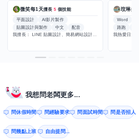
微笑每1天
玟琳
擅長
5
個技能
擅
平面設計
AI影片製作
Word
貼圖設計與製作
中文
配音
路跑
羽
我擅長： LINE 貼圖設計、簡易網站設計、影片剪輯、配音、AI 影片創作、音樂創作（原創歌曲／純音樂／配樂） 希望交換技能： ① 游泳（想學：自由式、蝶式） 已會基礎蛙式、仰式，但姿勢尚未標準，希望有人協助修正動作、提升效率。 ② 鋼琴（目前約巴哈初階程度） ③ 英文（程度約 B1～B2） 交換方式： 捷運可到處，部分技能可線上交換。
我想問老闆更多...
問休假時間
問經驗要求
問面試時間
問是否招人
問幾點上班
自由提問...