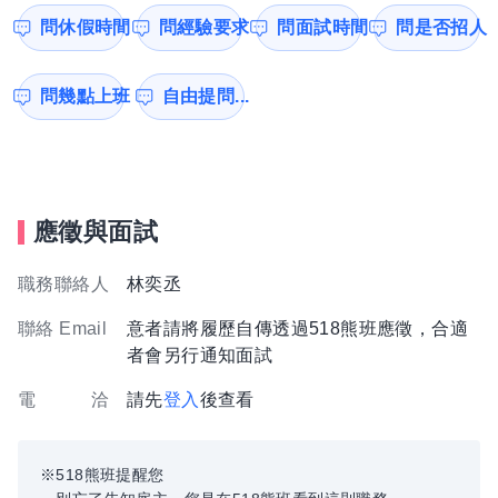
問休假時間
問經驗要求
問面試時間
問是否招人
問幾點上班
自由提問...
應徵與面試
職務聯絡人
林奕丞
聯絡 Email
意者請將履歷自傳透過518熊班應徵，合適
者會另行通知面試
電 洽
請先
登入
後查看
※518熊班提醒您