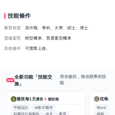
技能條件
教育程度
高中職、專科、大學、碩士、博士
需備駕照
輕型機車、普通重型機車
其他條件
可實際上路。
全新功能「技能交
用你會的，換你想學的技
能
換」
微笑每1天
玟琳
擅長
5
個技能
擅
平面設計
AI影片製作
Word
貼圖設計與製作
中文
配音
路跑
羽