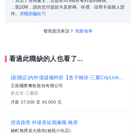
．別忘了告知雇主，您是在518熊班看到這則職務。
．面試時，請勿交付提款卡及密碼、存摺、信用卡或個人證
件。
求職防騙技巧
發現資訊有誤？
我要檢舉
看過此職缺的人也看了...
(新開店)內外場儲備幹部【杏子豬排-三重CityLink】月薪37000-43000#另有門市達標獎金 無經驗可
王座國際餐飲股份有限公司
新北市-三重區
月薪 37,000 至 43,000 元
澄清路旁 外場長短期兼職 晚班
秘町無煙炭火燒肉(秘苑小吃店)