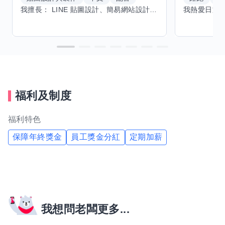
我擅長： LINE 貼圖設計、簡易網站設計、影片剪輯、配音、AI 影片創作、音樂創作（原創歌曲／純音樂／配樂） 希望交換技能： ① 游泳（想學：自由式、蝶式） 已會基礎蛙式、仰式，但姿勢尚未標準，希望有人協助修正動作、提升效率。 ② 鋼琴（目前約巴哈初階程度） ③ 英文（程度約 B1～B2） 交換方式： 捷運可到處，部分技能可線上交換。
福利及制度
福利特色
保障年終獎金
員工獎金分紅
定期加薪
我想問老闆更多...