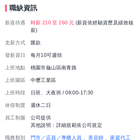
職缺資訊
薪資待遇
時薪 210 至 260 元
(薪資依經驗資歷及績效核
薪)
支薪方式
匯款
發薪資日
每月10可週領
上班地點
桃園市龜山區南青路
上班園區
中壢工業區
上班時段
日班、大夜班 / 08:00-17:30
休假制度
週休二日
員工制服
公司提供
其他說明：詳細規範依公司規定
職務類別
門市／店員／專櫃人員
、美容師
、家庭代工