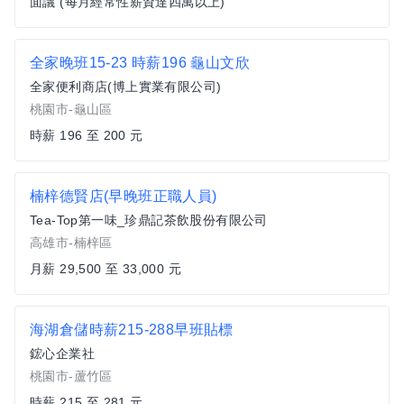
面議 (每月經常性薪資達四萬以上)
全家晚班15-23 時薪196 龜山文欣
全家便利商店(博上實業有限公司)
桃園市-龜山區
時薪 196 至 200 元
楠梓德賢店(早晚班正職人員)
Tea-Top第一味_珍鼎記茶飲股份有限公司
高雄市-楠梓區
月薪 29,500 至 33,000 元
海湖倉儲時薪215-288早班貼標
鋐心企業社
桃園市-蘆竹區
時薪 215 至 281 元