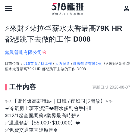
⚡來財⚡朵拉⛅薪水太香最高79K HR
都想跳下去做的工作 D008
鑫興營造有限公司
目前位置：
518首頁
/
找工作
/
人力派遣
/
鑫興營造有限公司
/
⚡來財⚡朵拉⛅
薪水太香最高79K HR 都想跳下去做的工作 D008
工作內容
更新日期:2026-08-07
✨⭐【蘆竹爆高薪職缺｜日班 / 夜班同步開放】⭐✨
☀️冷氣房上班不流汗❤️薪水多到會手抖‼️
❇12/1起全面調薪⚡業界最高時薪⚡
✅週週領薪【$5,000~$10,000】❤️
✅免費交通車直達廠區❄️