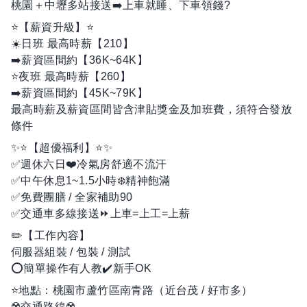
桃園＋中壢多站接送➡️上車就睡、下車領錢?
⭐【薪資升級】⭐
☀️日班 最高時薪【210】
➡️薪資區間約【36K~64K】
⭐夜班 最高時薪【260】
➡️薪資區間約【45K~79K】
最高時薪及薪資區間皆含津貼獎金及加班費，須符合發放
條件
✨⭐【超優福利】⭐✨
✅週休六日❤️冷氣房舒適不流汗
✅中午休息1~1.5小時❄️精神飽滿
✅免費團膳 / 全家補助90
✅交通車多線接送⏩上車=上工=上薪
✏️【工作內容】
伺服器組裝 / 包裝 / 測試
⭕簡單操作有人教✔️新手OK
⭐地點：桃園市蘆竹區南青路（近台茂 / 好市多）
☢️交通路線☢️