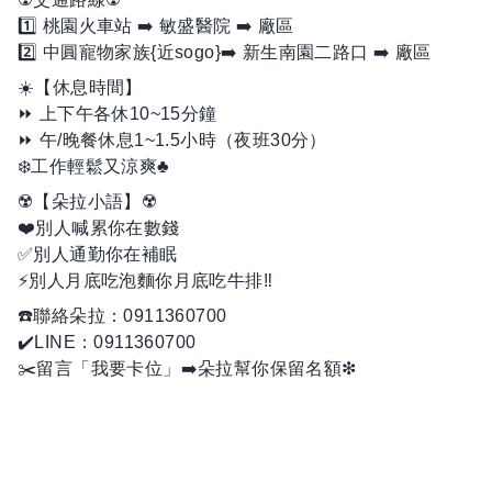
1️⃣ 桃園火車站 ➡️ 敏盛醫院 ➡️ 廠區
2️⃣ 中圓寵物家族{近sogo}➡️ 新生南園二路口 ➡️ 廠區
☀️【休息時間】
⏩ 上下午各休10~15分鐘
⏩ 午/晚餐休息1~1.5小時（夜班30分）
❄️工作輕鬆又涼爽♣️
☢️【朵拉小語】☢️
❤️別人喊累你在數錢
✅別人通勤你在補眠
⚡別人月底吃泡麵你月底吃牛排‼️
☎️聯絡朵拉：0911360700
✔️LINE：0911360700
✂️留言「我要卡位」➡️朵拉幫你保留名額❇