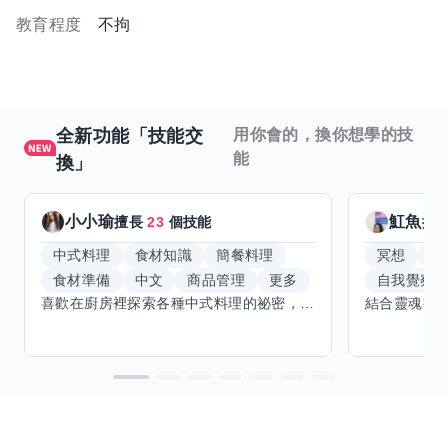
教育程度
不拘
全新功能「技能交
用你會的，換你想學的技
能
換」
小小瑜
魟魚
擅長
23
個技能
擅
中式料理
食材知識
簡餐料理
冥想
能
食材準備
中文
商品管理
更多
自我覺察
喜歡在廚房裡探索各種中式料理的祕密，也對食材的挑選和搭配充滿熱情。平常生活裡，簡餐料理是我的拿手好戲，讓人輕鬆又滿足。最近開始對手繪、攝影和影片剪輯有濃厚興趣，想找伙伴一起學習交換技能，互相激盪創意！希望能和你一起開心成長，分享不只是技術，更是快樂和靈感的碰撞。