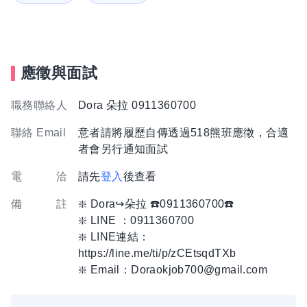
應徵與面試
職務聯絡人
Dora 朵拉 0911360700
聯絡 Email
意者請將履歷自傳透過518熊班應徵，合適
者會另行通知面試
電 洽
請先
登入
後查看
備 註
❇️ Dora↪︎朵拉 ☎️0911360700☎️
❇️ LINE ：0911360700
❇️ LINE連結：
https://line.me/ti/p/zCEtsqdTXb
❇️ Email：Doraokjob700@gmail.com