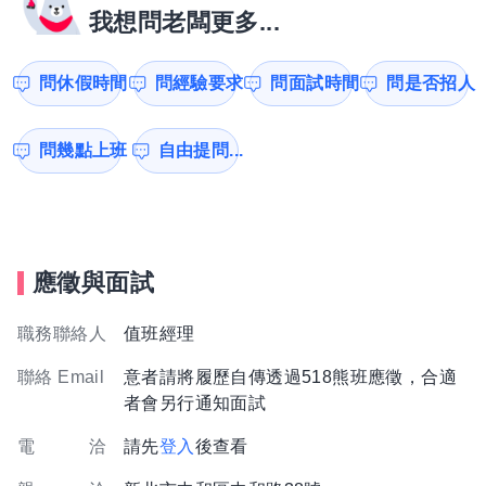
我想問老闆更多...
問休假時間
問經驗要求
問面試時間
問是否招人
問幾點上班
自由提問...
應徵與面試
職務聯絡人
值班經理
聯絡 Email
意者請將履歷自傳透過518熊班應徵，合適
者會另行通知面試
電 洽
請先
登入
後查看