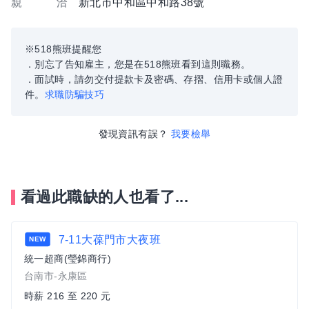
親 洽
新北市中和區中和路38號
※518熊班提醒您
．別忘了告知雇主，您是在518熊班看到這則職務。
．面試時，請勿交付提款卡及密碼、存摺、信用卡或個人證
件。
求職防騙技巧
發現資訊有誤？
我要檢舉
看過此職缺的人也看了...
7-11大葆門市大夜班
NEW
統一超商(瑩錦商行)
台南市-永康區
時薪 216 至 220 元