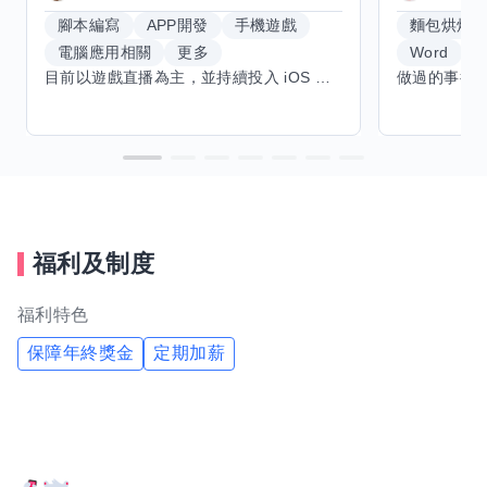
腳本編寫
APP開發
手機遊戲
麵包烘焙
電腦應用相關
更多
Word
E
目前以遊戲直播為主，並持續投入 iOS 直播推流應用開發。對直播技術、影音串流、AI 應用、內容創作與產品設計有濃厚興趣，平時透過實作累積開發經驗，也持續學習 Godot 遊戲開發、影音剪輯、音樂創作與編曲等相關技術。 希望透過技能交換認識不同背景的夥伴，一起交流開發經驗、Side Project、AI 工作流程、內容創作與職涯發展。如果你也對程式開發、直播技術、設計、美術、Cosplay、造型、化妝、攝影、影音製作、音樂創作等領域有興趣，都很歡迎交流，彼此分享經驗、互相學習，一起成長。
福利及制度
福利特色
保障年終獎金
定期加薪