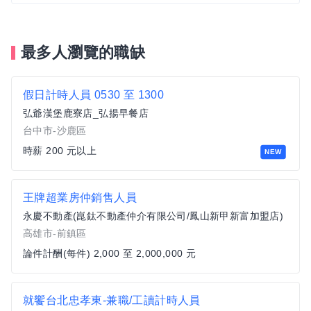
最多人瀏覽的職缺
假日計時人員 0530 至 1300
弘爺漢堡鹿寮店_弘揚早餐店
台中市-沙鹿區
時薪 200 元以上
NEW
王牌超業房仲銷售人員
永慶不動產(崑鈦不動產仲介有限公司/鳳山新甲新富加盟店)
高雄市-前鎮區
論件計酬(每件) 2,000 至 2,000,000 元
就饗台北忠孝東-兼職/工讀計時人員