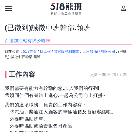
(已徵到)誠徵中班幹部.領班
百達加油站有限公司
目前位置：
518首頁
/
找工作
/
其它服務相關業
/
百達加油站有限公司
/
(已徵
到) 誠徵中班幹部.領班
工作內容
更新日期:2026-07-29
我們需要有能力有幹勁的您.加入我們的行列!
帶領同仁們有團結上進心.一起為公司向上打拼~
我們的這項職務，負責的工作內容有：
．將汽油、柴油注入顧客的車輛油箱及替顧客結帳。
．必要時協助洗車。
．必要時協助或負責販售附產品。