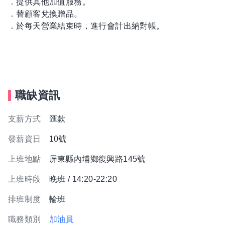
．提供其他加值服務。
．替顧客兌換贈品。
．於每天營業結束時，進行會計出納對帳。
職缺資訊
支薪方式
匯款
發薪資日
10號
上班地點
屏東縣內埔鄉復興路145號
上班時段
晚班 / 14:20-22:20
排班制度
輪班
職務類別
加油員