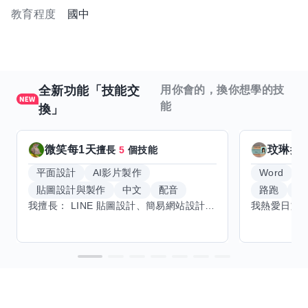
教育程度
國中
全新功能「技能交
用你會的，換你想學的技
能
換」
微笑每1天
玟琳
擅長
5
個技能
擅
平面設計
AI影片製作
Word
貼圖設計與製作
中文
配音
路跑
羽
我擅長： LINE 貼圖設計、簡易網站設計、影片剪輯、配音、AI 影片創作、音樂創作（原創歌曲／純音樂／配樂） 希望交換技能： ① 游泳（想學：自由式、蝶式） 已會基礎蛙式、仰式，但姿勢尚未標準，希望有人協助修正動作、提升效率。 ② 鋼琴（目前約巴哈初階程度） ③ 英文（程度約 B1～B2） 交換方式： 捷運可到處，部分技能可線上交換。