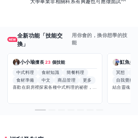
大學畢業非相關科系有興趣也可應徵面試^^
全新功能「技能交
用你會的，換你想學的技
能
換」
小小瑜
魟魚
擅長
23
個技能
擅
中式料理
食材知識
簡餐料理
冥想
能
食材準備
中文
商品管理
更多
自我覺察
喜歡在廚房裡探索各種中式料理的祕密，也對食材的挑選和搭配充滿熱情。平常生活裡，簡餐料理是我的拿手好戲，讓人輕鬆又滿足。最近開始對手繪、攝影和影片剪輯有濃厚興趣，想找伙伴一起學習交換技能，互相激盪創意！希望能和你一起開心成長，分享不只是技術，更是快樂和靈感的碰撞。