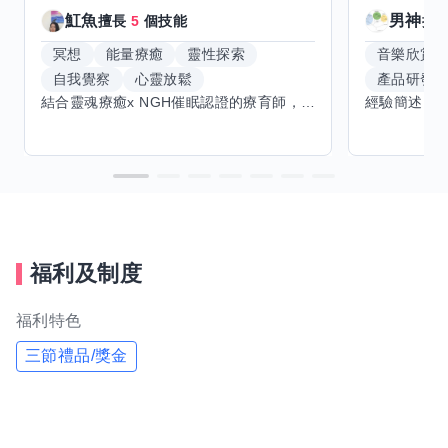
魟魚
男神
擅長
5
個技能
擅
冥想
能量療癒
靈性探索
音樂欣賞
自我覺察
心靈放鬆
產品研發
結合靈魂療癒x NGH催眠認證的療育師，主要提供潛意識探索和靈魂導向的催眠療育。你會全程100%清醒跟我對話。
福利及制度
福利特色
三節禮品/獎金