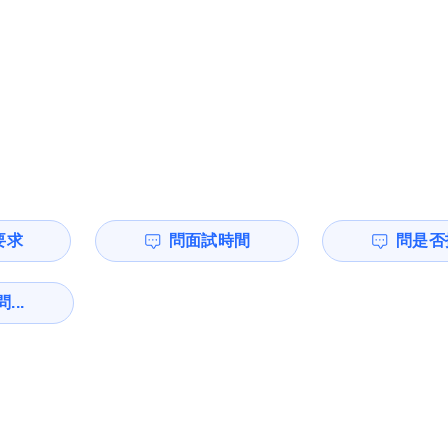
要求
問面試時間
問是否
...