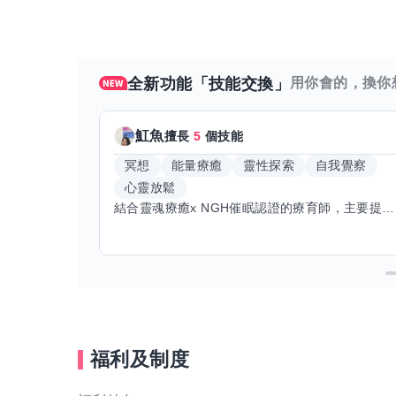
全新功能「技能交換」
用你會的，換你
魟魚
擅長
5
個技能
冥想
能量療癒
靈性探索
自我覺察
心靈放鬆
結合靈魂療癒x NGH催眠認證的療育師，主要提供潛意識探索和靈魂導向的催眠療育。你會全程100%清醒跟我對話。
福利及制度