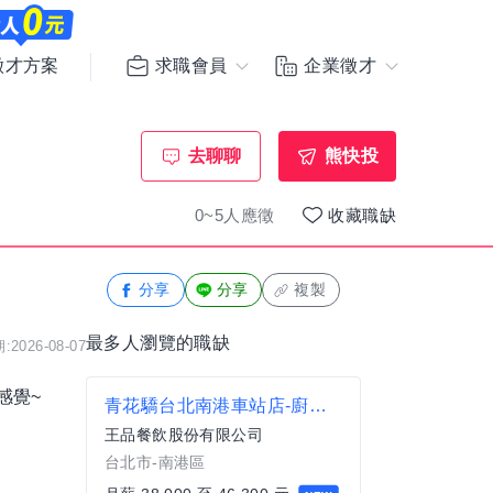
求職會員
企業徵才
徵才方案
去聊聊
熊快投
0~5人應徵
收藏職缺
分享
分享
複製
最多人瀏覽的職缺
2026-08-07
感覺~
青花驕台北南港車站店-廚藝助理
王品餐飲股份有限公司
台北市-南港區