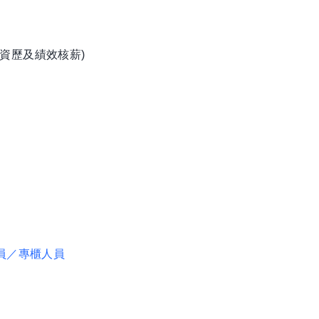
資歷及績效核薪)
員／專櫃人員