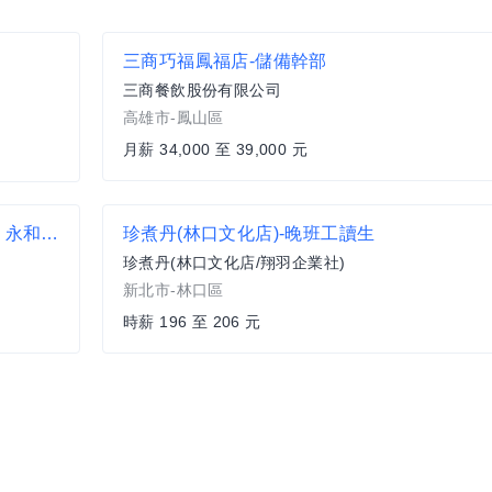
三商巧福鳳福店-儲備幹部
三商餐飲股份有限公司
高雄市-鳳山區
月薪 34,000 至 39,000 元
【すき家 SUKIYA】★月薪33,800元(含全勤)★ 永和中正店 全職
珍煮丹(林口文化店)-晚班工讀生
珍煮丹(林口文化店/翔羽企業社)
新北市-林口區
時薪 196 至 206 元