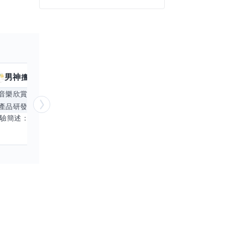
男神
核音
擅長
39
個技能
擅
音樂欣賞
顧問服務
遊戲設計
腳本編寫
產品研發
跨部門協作
更多
電腦應用相
經驗簡述： 1.創業主導&新創合夥 2.B2C產品開發運營一條龍 3.AI應用開發與量化研究新創 標籤話題都可以聊，開放交流 找尋共同創業機會，亦歡迎新創收編