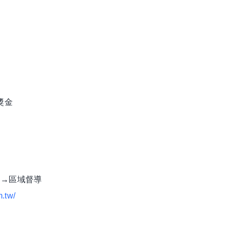
獎金
長→區域督導
m.tw/