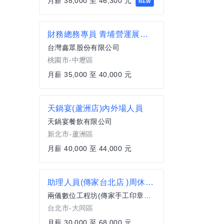
月薪 38,000 至 46,300 元
NEW
財務總務專員 青埔營運展示中心
台灣鑫眾股份有限公司
桃園市-中壢區
月薪 35,000 至 40,000 元
天鍋宴(蘆洲店)內外場人員
天鍋宴餐飲有限公司
新北市-蘆洲區
月薪 40,000 至 44,000 元
助理人員(傳家台北店 )周休二日排休,薪資和福利優於行情,傳家全省實體門市
兩儀數位工程坊(傳家手工印章、東方翡翠寶石)
台北市-大同區
月薪 30,000 至 68,000 元