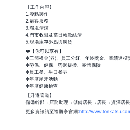
【工作內容】
1.餐點製作
2.顧客服務
3.環境清潔
4.門市收銀及當日帳款結清
5.現場庫存盤點與叫貨
❤️【你可以享有】
✤三節禮金(劵)、員工分紅、年終獎金、業績達標
✤勞保、健保、勞退提撥、團體保險
✤員工餐、生日餐劵
✤年度尾牙活動
✤年度健康檢查
【升遷管道】
儲備幹部→店務助理→儲備店長→店長→資深店
更多資訊請至福勝亭官網:
http://www.tonkatsu.co