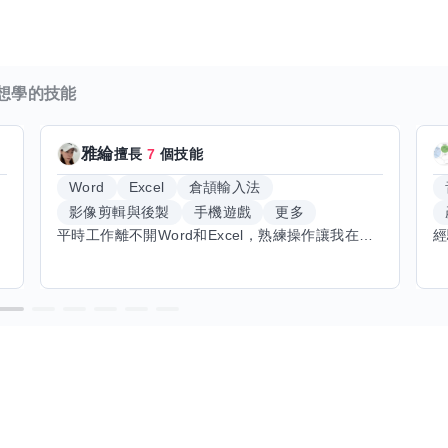
想學的技能
雅綸
擅長
7
個技能
Word
Excel
倉頡輸入法
影像剪輯與後製
手機遊戲
更多
平時工作離不開Word和Excel，熟練操作讓我在文件整理和數據處理上都得心應手，還能用倉頡輸入法快速打字。近期想挑戰英文學習，希望能透過交換技能一起進步！如果你英文流利，需要中文或電腦技巧輔助，歡迎找我搭檔，咱們一起歡樂學習，互相激勵，成為彼此的學習小夥伴！