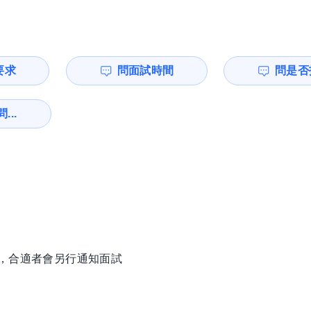
要求
問面試時間
問是否
...
徵，合適者會另行通知面試