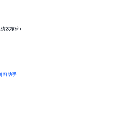
績效核薪)
餐廚助手