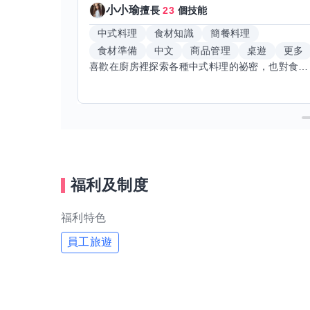
小小瑜
擅長
23
個技能
中式料理
食材知識
簡餐料理
食材準備
中文
商品管理
桌遊
更多
喜歡在廚房裡探索各種中式料理的祕密，也對食材的挑選和搭配充滿熱情。平常生活裡，簡餐料理是我的拿手好戲，讓人輕鬆又滿足。最近開始對手繪、攝影和影片剪輯有濃厚興趣，想找伙伴一起學習交換技能，互相激盪創意！希望能和你一起開心成長，分享不只是技術，更是快樂和靈感的碰撞。
福利及制度
福利特色
員工旅遊