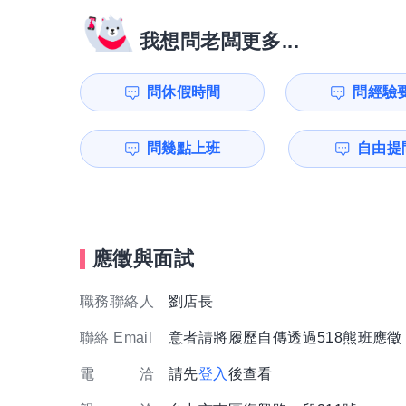
我想問老闆更多...
問休假時間
問經驗
問幾點上班
自由提問
應徵與面試
職務聯絡人
劉店長
聯絡 Email
意者請將履歷自傳透過518熊班應
電 洽
請先
登入
後查看