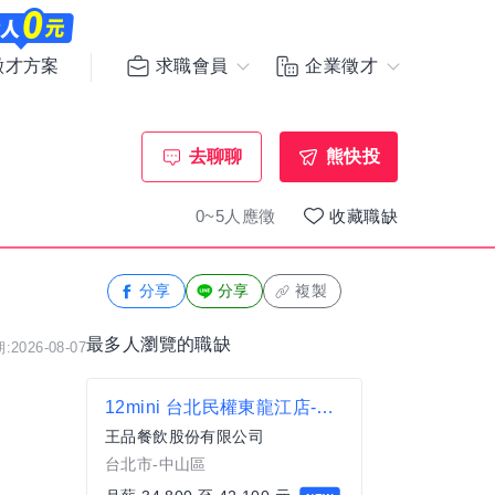
求職會員
企業徵才
徵才方案
去聊聊
熊快投
0~5人應徵
收藏職缺
分享
分享
複製
最多人瀏覽的職缺
2026-08-07
12mini 台北民權東龍江店-見習襄理
王品餐飲股份有限公司
台北市-中山區