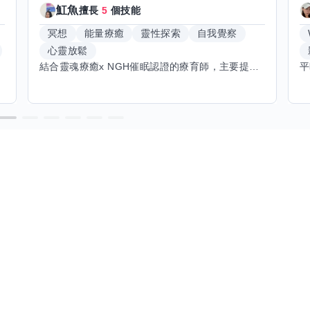
魟魚
擅長
5
個技能
冥想
能量療癒
靈性探索
自我覺察
心靈放鬆
結合靈魂療癒x NGH催眠認證的療育師，主要提供潛意識探索和靈魂導向的催眠療育。你會全程100%清醒跟我對話。