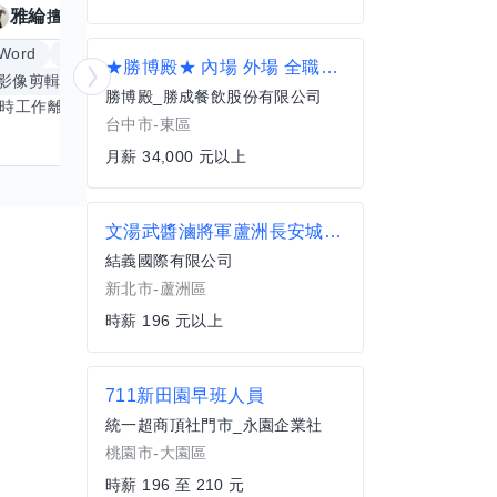
雅綸
小姵
擅長
7
個技能
擅
Word
Excel
倉頡輸入法
體重管理
★勝博殿★ 內場 外場 全職人員[台中lala port店]
影像剪輯與後製
手機遊戲
更多
創業
銷
勝博殿_勝成餐飲股份有限公司
平時工作離不開Word和Excel，熟練操作讓我在文件整理和數據處理上都得心應手，還能用倉頡輸入法快速打字。近期想挑戰英文學習，希望能透過交換技能一起進步！如果你英文流利，需要中文或電腦技巧輔助，歡迎找我搭檔，咱們一起歡樂學習，互相激勵，成為彼此的學習小夥伴！
台中市-東區
月薪 34,000 元以上
文湯武醬滷將軍蘆洲長安城-打烊班兼職人員
結義國際有限公司
新北市-蘆洲區
時薪 196 元以上
711新田園早班人員
統一超商頂社門市_永園企業社
桃園市-大園區
時薪 196 至 210 元