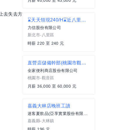
月薪 40,000 至 43,000 元
上去失去方
⌛天天領現240/H⌛近八里老街 (早/午/晚/夜)⌛網購理貨員(可單天報名) C2
力信股份有限公司
新北市-八里區
時薪 220 至 240 元
直營店儲備幹部(桃園市觀音區)
全家便利商店股份有限公司
桃園市-觀音區
月薪 36,000 至 60,000 元
嘉義大林店晚班工讀
迷客夏飲品(亞享實業股份有限公司)
嘉義縣-大林鎮
時薪 196 元