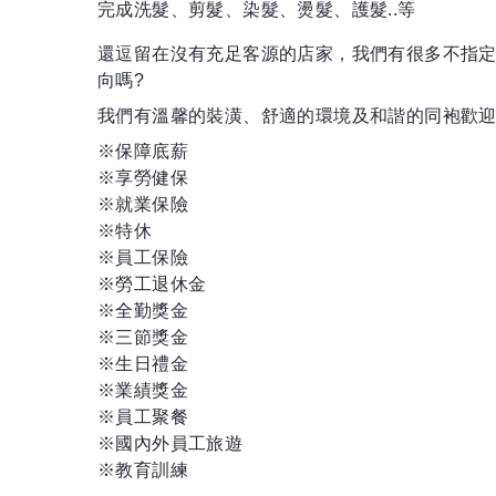
完成洗髮、剪髮、染髮、燙髮、護髮..等
還逗留在沒有充足客源的店家，我們有很多不指
向嗎?
我們有溫馨的裝潢、舒適的環境及和諧的同袍歡迎
※保障底薪
※享勞健保
※就業保險
※特休
※員工保險
※勞工退休金
※全勤獎金
※三節獎金
※生日禮金
※業績獎金
※員工聚餐
※國內外員工旅遊
※教育訓練