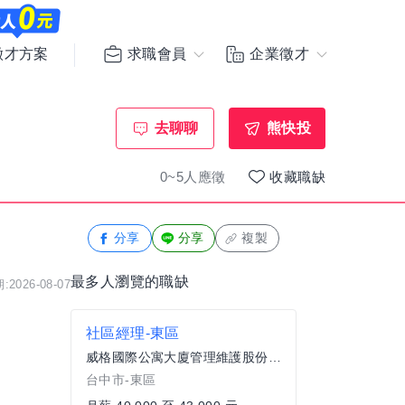
求職會員
企業徵才
徵才方案
去聊聊
熊快投
0~5人應徵
收藏職缺
分享
分享
複製
最多人瀏覽的職缺
2026-08-07
社區經理-東區
威格國際公寓大廈管理維護股份有限公司
台中市-東區