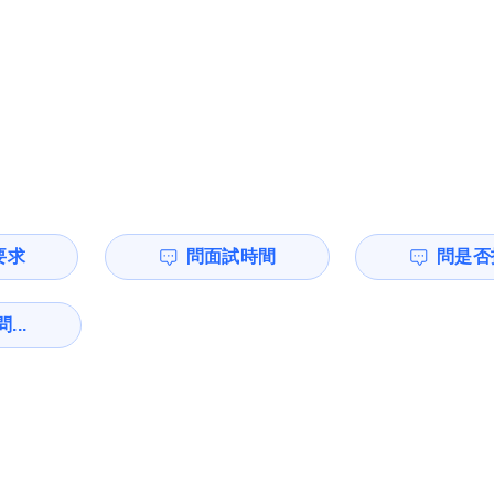
要求
問面試時間
問是否
...