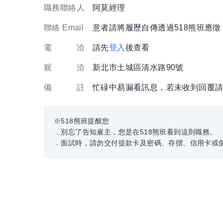
職務聯絡人
阿莫經理
聯絡 Email
意者請將履歷自傳透過518熊班應
電 洽
請先
登入
後查看
親 洽
新北市土城區清水路90號
備 註
忙碌中易漏看訊息，若未收到回覆
※518熊班提醒您
．別忘了告知雇主，您是在518熊班看到這則職務。
．面試時，請勿交付提款卡及密碼、存摺、信用卡或