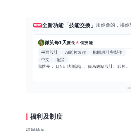
全新功能「技能交換」
用你會的，換你
微笑每1天
擅長
5
個技能
平面設計
AI影片製作
貼圖設計與製作
中文
配音
我擅長： LINE 貼圖設計、簡易網站設計、影片剪輯、配音、AI 影片創作、音樂創作（原創歌曲／純音樂／配樂） 希望交換技能： ① 游泳（想學：自由式、蝶式） 已會基礎蛙式、仰式，但姿勢尚未標準，希望有人協助修正動作、提升效率。 ② 鋼琴（目前約巴哈初階程度） ③ 英文（程度約 B1～B2） 交換方式： 捷運可到處，部分技能可線上交換。
福利及制度
福利特色