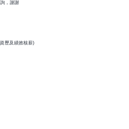
洽詢，謝謝
資歷及績效核薪)