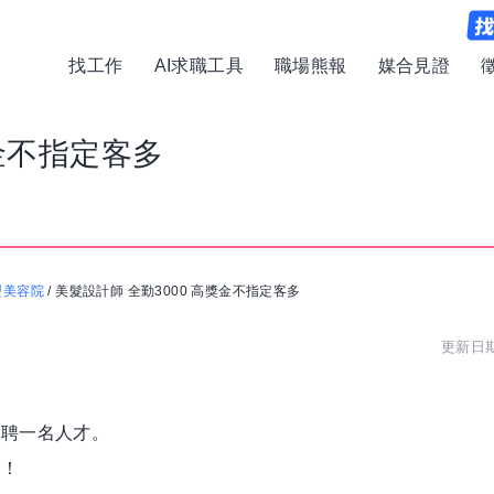
找工作
AI求職工具
職場熊報
媒合見證
獎金不指定客多
型美容院
/
美髮設計師 全勤3000 高獎金不指定客多
更新日期:
招聘一名人才。
談！