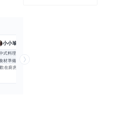
小小瑜
魟魚
擅長
23
個技能
擅
中式料理
食材知識
簡餐料理
冥想
能
食材準備
中文
商品管理
桌遊
更多
心靈放鬆
喜歡在廚房裡探索各種中式料理的祕密，也對食材的挑選和搭配充滿熱情。平常生活裡，簡餐料理是我的拿手好戲，讓人輕鬆又滿足。最近開始對手繪、攝影和影片剪輯有濃厚興趣，想找伙伴一起學習交換技能，互相激盪創意！希望能和你一起開心成長，分享不只是技術，更是快樂和靈感的碰撞。