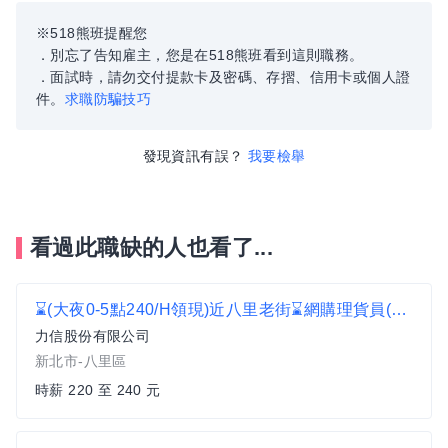
※518熊班提醒您
．別忘了告知雇主，您是在518熊班看到這則職務。
．面試時，請勿交付提款卡及密碼、存摺、信用卡或個人證
件。
求職防騙技巧
發現資訊有誤？
我要檢舉
看過此職缺的人也看了...
⌛(大夜0-5點240/H領現)近八里老街⌛網購理貨員(可單天報名) C2
力信股份有限公司
新北市-八里區
時薪 220 至 240 元