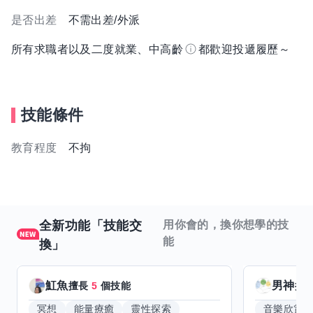
是否出差
不需出差/外派
所有求職者以及二度就業、中高齡
都歡迎投遞履歷～
技能條件
教育程度
不拘
全新功能「技能交
用你會的，換你想學的技
能
換」
魟魚
男神
擅長
5
個技能
擅
冥想
能量療癒
靈性探索
音樂欣賞