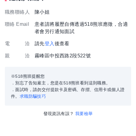
職務聯絡人
陳小姐
聯絡 Email
意者請將履歷自傳透過518熊班應徵，合適
者會另行通知面試
電 洽
請先
登入
後查看
親 洽
霧峰區中投西路2段522號
※518熊班提醒您
．別忘了告知雇主，您是在518熊班看到這則職務。
．面試時，請勿交付提款卡及密碼、存摺、信用卡或個人證
件。
求職防騙技巧
發現資訊有誤？
我要檢舉