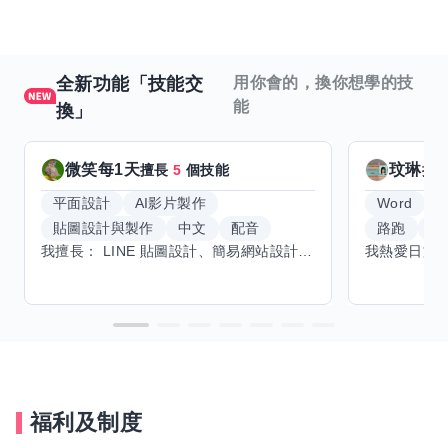
全新功能「技能交
用你會的，換你想學的技
能
換」
微笑每1天
玟琳
擅長
5
個技能
擅
平面設計
AI影片製作
Word
貼圖設計與製作
中文
配音
路跑
羽
我擅長： LINE 貼圖設計、簡易網站設計、影片剪輯、配音、AI 影片創作、音樂創作（原創歌曲／純音樂／配樂） 希望交換技能： ① 游泳（想學：自由式、蝶式） 已會基礎蛙式、仰式，但姿勢尚未標準，希望有人協助修正動作、提升效率。 ② 鋼琴（目前約巴哈初階程度） ③ 英文（程度約 B1～B2） 交換方式： 捷運可到處，部分技能可線上交換。
福利及制度