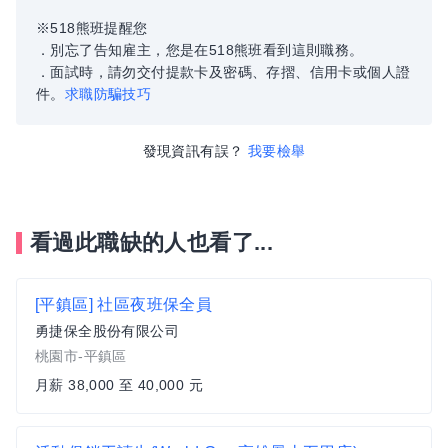
※518熊班提醒您
．別忘了告知雇主，您是在518熊班看到這則職務。
．面試時，請勿交付提款卡及密碼、存摺、信用卡或個人證
件。
求職防騙技巧
發現資訊有誤？
我要檢舉
看過此職缺的人也看了...
[平鎮區] 社區夜班保全員
勇捷保全股份有限公司
桃園市-平鎮區
月薪 38,000 至 40,000 元