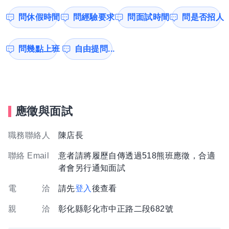
問休假時間
問經驗要求
問面試時間
問是否招人
問幾點上班
自由提問...
應徵與面試
職務聯絡人
陳店長
聯絡 Email
意者請將履歷自傳透過518熊班應徵，合適
者會另行通知面試
電 洽
請先
登入
後查看
親 洽
彰化縣彰化市中正路二段682號