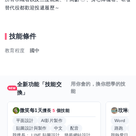
替代役都歡迎投遞履歷～
技能條件
教育程度
國中
全新功能「技能交
用你會的，換你想學的技
能
換」
微笑每1天
玟琳
擅長
5
個技能
擅
平面設計
AI影片製作
Word
貼圖設計與製作
中文
配音
路跑
羽
我擅長： LINE 貼圖設計、簡易網站設計、影片剪輯、配音、AI 影片創作、音樂創作（原創歌曲／純音樂／配樂） 希望交換技能： ① 游泳（想學：自由式、蝶式） 已會基礎蛙式、仰式，但姿勢尚未標準，希望有人協助修正動作、提升效率。 ② 鋼琴（目前約巴哈初階程度） ③ 英文（程度約 B1～B2） 交換方式： 捷運可到處，部分技能可線上交換。