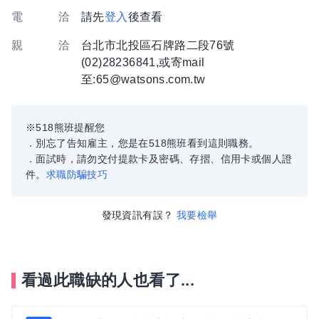
電 洽
請先
登入
後查看
親 洽
台北市北投區石牌路二段76號
(02)28236841,或寄mail
至:65@watsons.com.tw
※518熊班提醒您
．別忘了告知雇主，您是在518熊班看到這則職務。
．面試時，請勿交付提款卡及密碼、存摺、信用卡或個人證
件。
求職防騙技巧
發現資訊有誤？
我要檢舉
看過此職缺的人也看了...