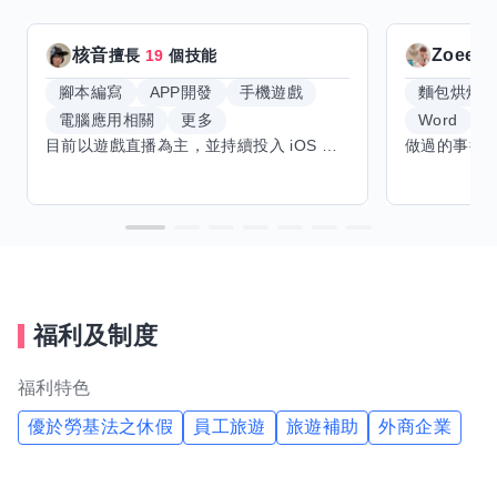
核音
Zoeey
擅長
19
個技能
腳本編寫
APP開發
手機遊戲
麵包烘焙
電腦應用相關
更多
Word
E
目前以遊戲直播為主，並持續投入 iOS 直播推流應用開發。對直播技術、影音串流、AI 應用、內容創作與產品設計有濃厚興趣，平時透過實作累積開發經驗，也持續學習 Godot 遊戲開發、影音剪輯、音樂創作與編曲等相關技術。 希望透過技能交換認識不同背景的夥伴，一起交流開發經驗、Side Project、AI 工作流程、內容創作與職涯發展。如果你也對程式開發、直播技術、設計、美術、Cosplay、造型、化妝、攝影、影音製作、音樂創作等領域有興趣，都很歡迎交流，彼此分享經驗、互相學習，一起成長。
福利及制度
福利特色
優於勞基法之休假
員工旅遊
旅遊補助
外商企業