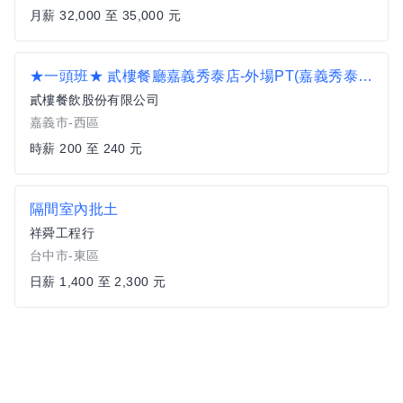
月薪 32,000 至 35,000 元
★一頭班★ 貳樓餐廳嘉義秀泰店-外場PT(嘉義秀泰廣場)_空班津貼另計
貳樓餐飲股份有限公司
嘉義市-西區
時薪 200 至 240 元
隔間室內批土
祥舜工程行
台中市-東區
日薪 1,400 至 2,300 元