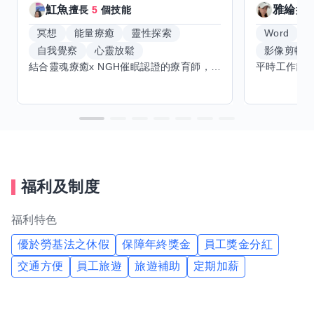
魟魚
雅綸
擅長
5
個技能
擅
冥想
能量療癒
靈性探索
Word
E
自我覺察
心靈放鬆
影像剪輯
結合靈魂療癒x NGH催眠認證的療育師，主要提供潛意識探索和靈魂導向的催眠療育。你會全程100%清醒跟我對話。
福利及制度
福利特色
優於勞基法之休假
保障年終獎金
員工獎金分紅
交通方便
員工旅遊
旅遊補助
定期加薪