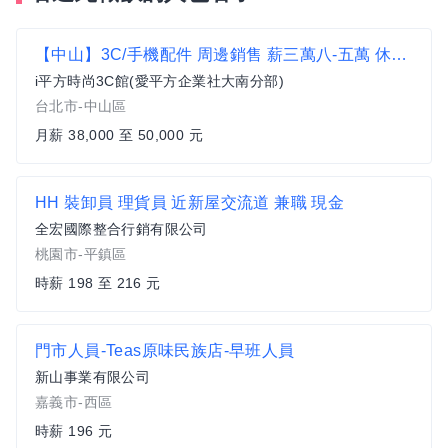
【中山】3C/手機配件 周邊銷售 薪三萬八-五萬 休6-8天i平方3C館(饒河.通化.站前.士林)
i平方時尚3C館(愛平方企業社大南分部)
台北市-中山區
月薪 38,000 至 50,000 元
HH 裝卸員 理貨員 近新屋交流道 兼職 現金
全宏國際整合行銷有限公司
桃園市-平鎮區
時薪 198 至 216 元
門市人員-Teas原味民族店-早班人員
新山事業有限公司
嘉義市-西區
時薪 196 元