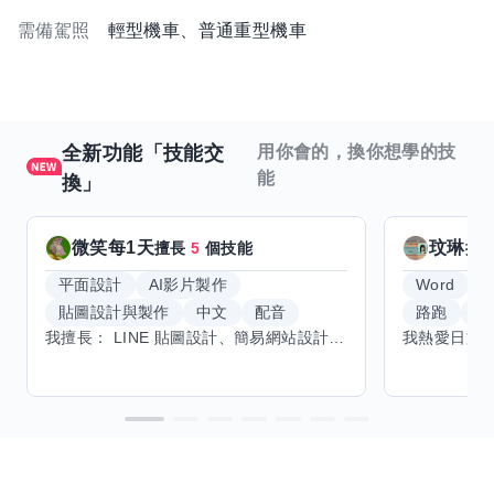
需備駕照
輕型機車、普通重型機車
全新功能「技能交
用你會的，換你想學的技
能
換」
微笑每1天
玟琳
擅長
5
個技能
擅
平面設計
AI影片製作
Word
貼圖設計與製作
中文
配音
路跑
羽
我擅長： LINE 貼圖設計、簡易網站設計、影片剪輯、配音、AI 影片創作、音樂創作（原創歌曲／純音樂／配樂） 希望交換技能： ① 游泳（想學：自由式、蝶式） 已會基礎蛙式、仰式，但姿勢尚未標準，希望有人協助修正動作、提升效率。 ② 鋼琴（目前約巴哈初階程度） ③ 英文（程度約 B1～B2） 交換方式： 捷運可到處，部分技能可線上交換。