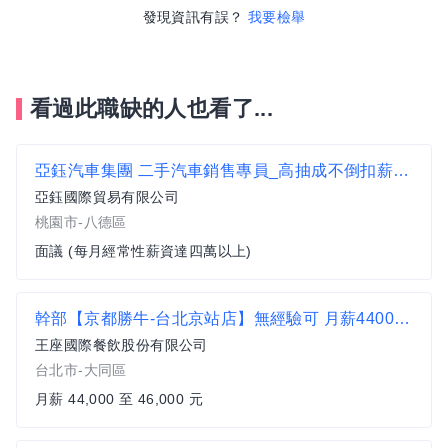
發現資訊有誤？
我要檢舉
看過此職缺的人也看了...
亞鈺汽車集團 二手汽車銷售專員_高抽成不倒扣薪+獨家保固撐腰
亞鈺國際貿易有限公司
桃園市-八德區
面議 (每月經常性薪資達四萬以上)
幹部【京都勝牛-台北京站店】無經驗可 月薪44000-46000#另有門市達標獎金
王座國際餐飲股份有限公司
台北市-大同區
月薪 44,000 至 46,000 元