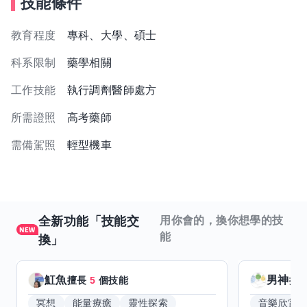
技能條件
教育程度
專科、大學、碩士
科系限制
藥學相關
工作技能
執行調劑醫師處方
所需證照
高考藥師
需備駕照
輕型機車
全新功能「技能交
用你會的，換你想學的技
能
換」
魟魚
男神
擅長
5
個技能
擅
冥想
能量療癒
靈性探索
音樂欣賞