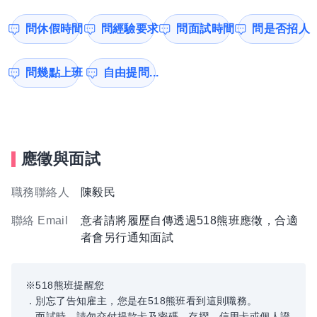
問休假時間
問經驗要求
問面試時間
問是否招人
問幾點上班
自由提問...
應徵與面試
職務聯絡人
陳毅民
聯絡 Email
意者請將履歷自傳透過518熊班應徵，合適
者會另行通知面試
※518熊班提醒您
．別忘了告知雇主，您是在518熊班看到這則職務。
．面試時，請勿交付提款卡及密碼、存摺、信用卡或個人證