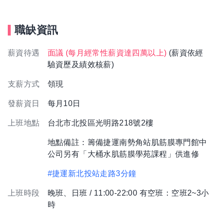
職缺資訊
薪資待遇
面議 (每月經常性薪資達四萬以上)
(薪資依經
驗資歷及績效核薪)
支薪方式
領現
發薪資日
每月10日
上班地點
台北市北投區光明路218號2樓
地點備註：籌備捷運南勢角站肌筋膜專門館中
公司另有「大桶水肌筋膜學苑課程」供進修
#捷運新北投站走路3分鐘
上班時段
晚班、日班 / 11:00-22:00 有空班：空班2~3小
時