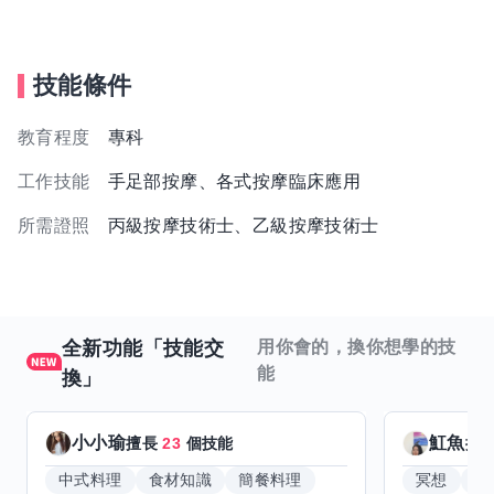
技能條件
教育程度
專科
工作技能
手足部按摩、各式按摩臨床應用
所需證照
丙級按摩技術士、乙級按摩技術士
全新功能「技能交
用你會的，換你想學的技
能
換」
小小瑜
魟魚
擅長
23
個技能
擅
中式料理
食材知識
簡餐料理
冥想
能