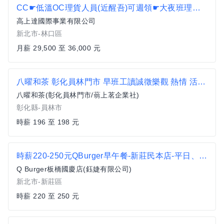
CC☛低溫OC理貨人員(近醒吾)可週領☛大夜班理貨員☛近林口/龜山/新莊/泰山/五股
高上達國際事業有限公司
新北市-林口區
月薪 29,500 至 36,000 元
八曜和茶 彰化員林門市 早班工讀誠徵樂觀 熱情 活潑的你 飲料店門市人員
八曜和茶(彰化員林門市/蓊上茗企業社)
彰化縣-員林市
時薪 196 至 198 元
時薪220-250元QBurger早午餐-新莊民本店-平日、假日計時人員(加盟)
Q Burger板橋國慶店(鈺婕有限公司)
新北市-新莊區
時薪 220 至 250 元