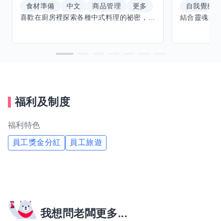
食材準備
中文
商品管理
更多
自我覺察
喜歡在廚房裡探索各種中式料理的祕密，也對食材的挑選和搭配充滿熱情。平常生活裡，簡餐料理是我的拿手好戲，讓人輕鬆又滿足。最近開始對手繪、攝影和影片剪輯有濃厚興趣，想找伙伴一起學習交換技能，互相激盪創意！希望能和你一起開心成長，分享不只是技術，更是快樂和靈感的碰撞。
福利及制度
福利特色
員工獎金分紅
員工旅遊
我想問老闆更多...