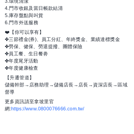
3.環境清潔
4.門市收銀及當日帳款結清
5.庫存盤點與叫貨
6.門市外送服務
❤️【你可以享有】
✤三節禮金(券)、員工分紅、年終獎金、業績達標獎金
✤勞保、健保、勞退提撥、團體保險
✤員工餐、生日餐劵
✤年度尾牙活動
✤年度健康檢查
【升遷管道】
儲備幹部→店務助理→儲備店長→店長→資深店長→區域
督導
更多資訊請至拿坡里官
網:
https://www.0800076666.com.tw/