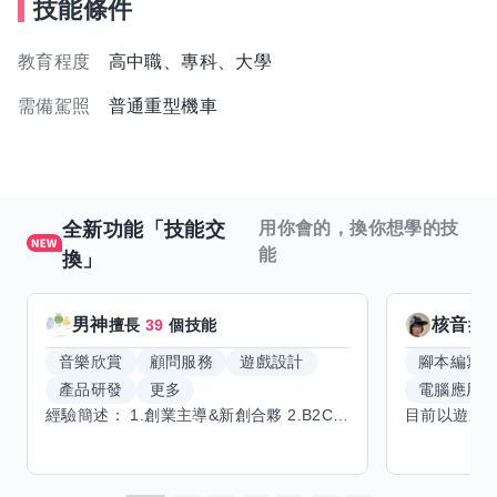
技能條件
教育程度
高中職、專科、大學
需備駕照
普通重型機車
全新功能「技能交
用你會的，換你想學的技
能
換」
男神
核音
擅長
39
個技能
擅
音樂欣賞
顧問服務
遊戲設計
腳本編寫
產品研發
更多
電腦應用
經驗簡述： 1.創業主導&新創合夥 2.B2C產品開發運營一條龍 3.AI應用開發與量化研究新創 標籤話題都可以聊，開放交流 找尋共同創業機會，亦歡迎新創收編