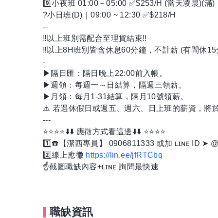
9️⃣小夜班 01:00－05:00 ✅$253/H (當天凌晨)(滿)
?小日班(D)｜09:00 ~ 12:30 ✅$218/H
--
‼️以上班別需配合至理貨結束‼️
‼️以上8H班別皆含休息60分鐘，不計薪 (有間休15分
-
▶隔日匯：隔日晚上22:00前入帳。
▶週領：每週一～日結算，隔週三領薪。
▶月領：每月1-31結算，隔月10號領薪。
⚠️ 若遇休假日或週五、週六、日上班的薪資，將
---
⭐️⭐️⭐️⭐️⬇️⬇️ 應徵方式看這邊⬇️⬇️ ⭐️⭐️⭐️⭐️
1️⃣☎️【潔西專員】 0906811333 或加 ʟɪɴᴇ ID ➤
2️⃣線上應徵
https://lin.ee/jfRTCbq
☝️截圖職缺內容+ʟɪɴᴇ 詢問最快速
職缺資訊