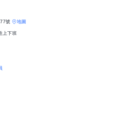
77號
地圖
 彈性上下班
員