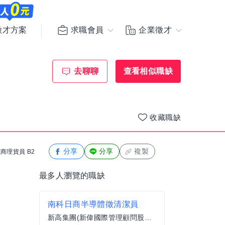
求職會員
企業徵才
徵才方案
去聊聊
查看相似職缺
收藏職缺
分享
分享
複製
商理貨員 B2
最多人瀏覽的職缺
南科日商半導體徵清潔員
新高集團(新偉國際管理顧問股份有限公司)