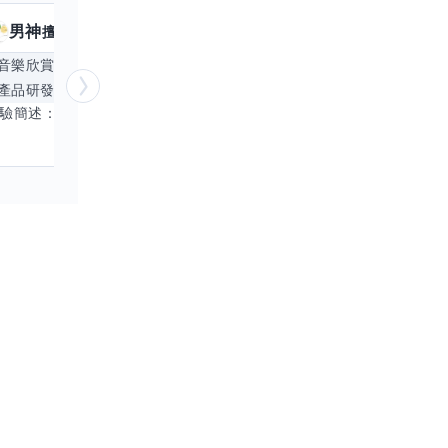
男神
核音
擅長
39
個技能
擅
音樂欣賞
顧問服務
遊戲設計
腳本編寫
產品研發
跨部門協作
更多
電腦應用相
經驗簡述： 1.創業主導&新創合夥 2.B2C產品開發運營一條龍 3.AI應用開發與量化研究新創 標籤話題都可以聊，開放交流 找尋共同創業機會，亦歡迎新創收編