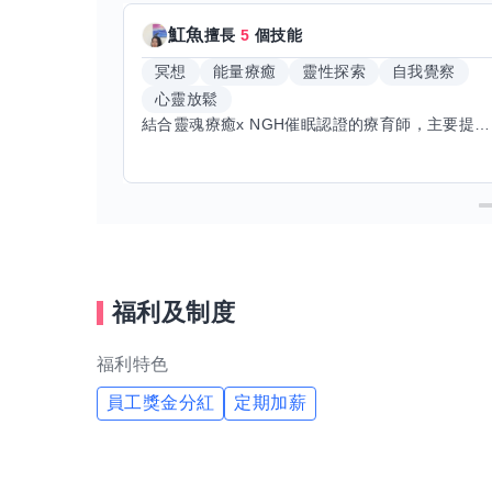
魟魚
擅長
5
個技能
冥想
能量療癒
靈性探索
自我覺察
心靈放鬆
結合靈魂療癒x NGH催眠認證的療育師，主要提供潛意識探索和靈魂導向的催眠療育。你會全程100%清醒跟我對話。
福利及制度
福利特色
員工獎金分紅
定期加薪