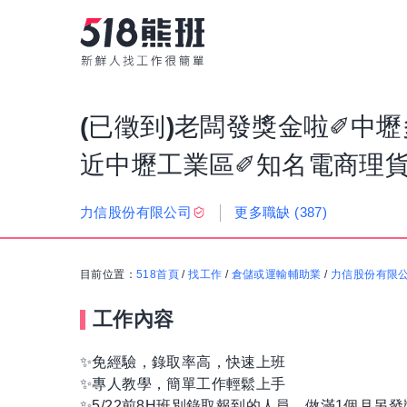
(已徵到)老闆發獎金啦✐中壢
近中壢工業區✐知名電商理貨
更多職缺
(387)
力信股份有限公司
目前位置：
518首頁
/
找工作
/
倉儲或運輸輔助業
/
力信股份有限
工作內容
✨免經驗，錄取率高，快速上班
✨專人教學，簡單工作輕鬆上手
✨5/22前8H班別錄取報到的人員，做滿1個月另發