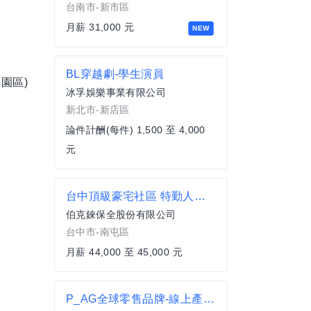
台南市-新市區
月薪 31,000 元
NEW
BL穿越劇-學生演員
園區)
冰孚娛樂事業有限公司
新北市-新店區
論件計酬(每件) 1,500 至 4,000
元
台中頂級豪宅社區 特勤人員 [日] 班
伯克錸保全股份有限公司
台中市-南屯區
月薪 44,000 至 45,000 元
P_AG全球零售品牌-線上產品諮詢專員/周休二日/加碼獎金1萬/上看43k