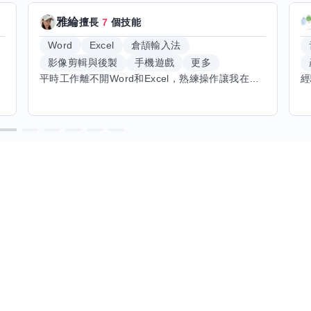
雅綸
擅長
7
個技能
Word
Excel
倉頡輸入法
影像剪輯與後製
手機遊戲
更多
平時工作離不開Word和Excel，熟練操作讓我在文件整理和數據處理上都得心應手，還能用倉頡輸入法快速打字。近期想挑戰英文學習，希望能透過交換技能一起進步！如果你英文流利，需要中文或電腦技巧輔助，歡迎找我搭檔，咱們一起歡樂學習，互相激勵，成為彼此的學習小夥伴！