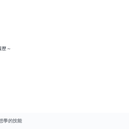
履歷～
想學的技能