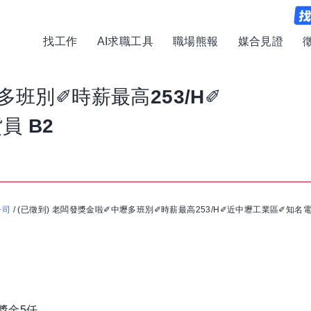
找工作
AI求職工具
職場熊報
媒合見證
多班別✐時薪最高253/H✐
員 B2
公司
/
(已徵到) 老闆發獎金啦✐中壢多班別✐時薪最高253/H✐近中壢工業區✐知名電
獎金5仟