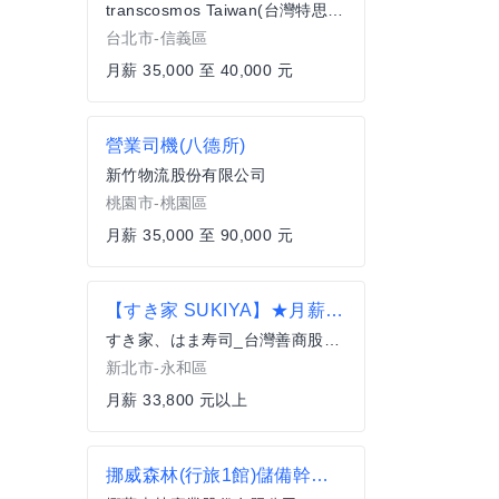
transcosmos Taiwan(台灣特思爾大宇宙股份有限公司)
台北市-信義區
月薪 35,000 至 40,000 元
營業司機(八德所)
新竹物流股份有限公司
桃園市-桃園區
月薪 35,000 至 90,000 元
【すき家 SUKIYA】★月薪33,800元(含全勤)★ 永和中正店 全職
すき家、はま寿司_台灣善商股份有限公司
新北市-永和區
月薪 33,800 元以上
挪威森林(行旅1館)儲備幹部 9H月休八天