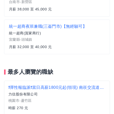
台南市-新營區
月薪 38,000 至 45,000 元
統一超商夜班兼職(三崙門市)【無經驗可】
統一超商(賀家商行)
宜蘭縣-頭城鎮
月薪 32,000 至 40,000 元
最多人瀏覽的職缺
❗彈性報臨派❗當日高薪1800元起(領現) 南崁交流道旁【夜01-07】D
力信股份有限公司
桃園市-蘆竹區
時薪 270 元