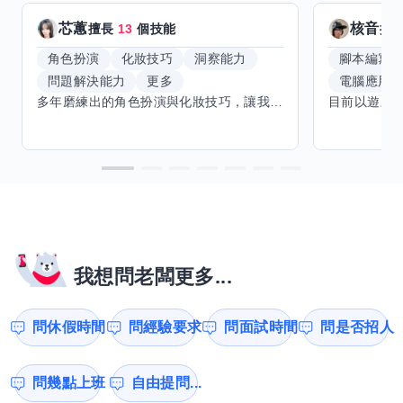
芯蕙
核音
擅長
13
個技能
擅
角色扮演
化妝技巧
洞察能力
腳本編寫
問題解決能力
更多
電腦應用
多年磨練出的角色扮演與化妝技巧，讓我能洞察細節，完美呈現不同風格。希望能與擅長Excel、Word及辦公軟體的你交換技能，讓我提升辦公效率，也願分享我的專業與心得，共同成長。期待有志者一同交流，攜手突破自我界限，創造更多可能。
我想問老闆更多...
問休假時間
問經驗要求
問面試時間
問是否招人
問幾點上班
自由提問...