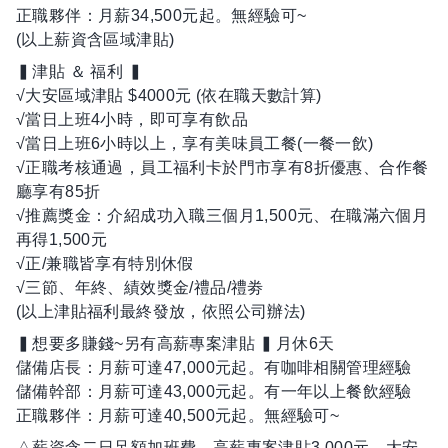
正職夥伴：月薪34,500元起。無經驗可~
(以上薪資含區域津貼)
▍津貼 ＆ 福利 ▍
√大安區域津貼 $4000元 (依在職天數計算)
√當日上班4小時，即可享有飲品
√當日上班6小時以上，享有美味員工餐(一餐一飲)
√正職考核通過，員工福利卡於門市享有8折優惠、合作餐
廳享有85折
√推薦獎金：介紹成功入職三個月1,500元、在職滿六個月
再得1,500元
√正/兼職皆享有特別休假
√三節、年終、績效獎金/禮品/禮劵
(以上津貼福利最終發放，依照公司辦法)
▍想要多賺錢~另有高薪專案津貼 ▍月休6天
儲備店長：月薪可達47,000元起。有咖啡相關管理經驗
儲備幹部：月薪可達43,000元起。有一年以上餐飲經驗
正職夥伴：月薪可達40,500元起。無經驗可~
△薪資含二日足額加班費、高薪專案津貼3,000元、大安