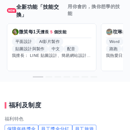
全新功能「技能交
用你會的，換你想學的技
能
換」
微笑每1天
玟琳
擅長
5
個技能
擅
平面設計
AI影片製作
Word
貼圖設計與製作
中文
配音
路跑
羽
我擅長： LINE 貼圖設計、簡易網站設計、影片剪輯、配音、AI 影片創作、音樂創作（原創歌曲／純音樂／配樂） 希望交換技能： ① 游泳（想學：自由式、蝶式） 已會基礎蛙式、仰式，但姿勢尚未標準，希望有人協助修正動作、提升效率。 ② 鋼琴（目前約巴哈初階程度） ③ 英文（程度約 B1～B2） 交換方式： 捷運可到處，部分技能可線上交換。
福利及制度
福利特色
保障年終獎金
員工獎金分紅
員工旅遊