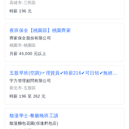
高雄市-三民區
時薪 196 元
夜班保全【桃園區】桃園齊家
齊家保全股份有限公司
桃園市-桃園區
月薪 45,000 元以上
五股早班(空調)☞理貨員✔時薪216✔可日領✔無經驗可HW
宇力管理顧問有限公司
新北市-五股區
時薪 196 至 262 元
馥漫學士-餐廳晚班工讀
馥漫麵包花園(倍逢麫包店)