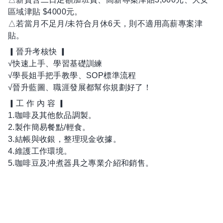
區域津貼 $4000元。
△若當月不足月/未符合月休6天，則不適用高薪專案津
貼。
▎晉升考核快 ▎
√快速上手、學習基礎訓練
√學長姐手把手教學、SOP標準流程
√晉升藍圖、職涯發展都幫你規劃好了！
▎工 作 內 容 ▎
1.咖啡及其他飲品調製。
2.製作簡易餐點/輕食。
3.結帳與收銀，整理現金收據。
4.維護工作環境。
5.咖啡豆及冲煮器具之專業介紹和銷售。