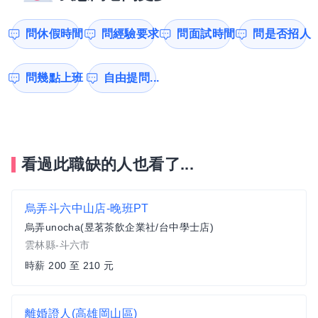
問休假時間
問經驗要求
問面試時間
問是否招人
問幾點上班
自由提問...
看過此職缺的人也看了...
烏弄斗六中山店-晚班PT
烏弄unocha(昱茗茶飲企業社/台中學士店)
雲林縣-斗六市
時薪 200 至 210 元
離婚證人(高雄岡山區)