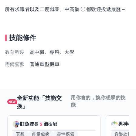
所有求職者以及二度就業、中高齡
都歡迎投遞履歷～
技能條件
教育程度
高中職、專科、大學
需備駕照
普通重型機車
全新功能「技能交
用你會的，換你想學的技
能
換」
魟魚
男神
擅長
5
個技能
擅
冥想
能量療癒
靈性探索
音樂欣賞