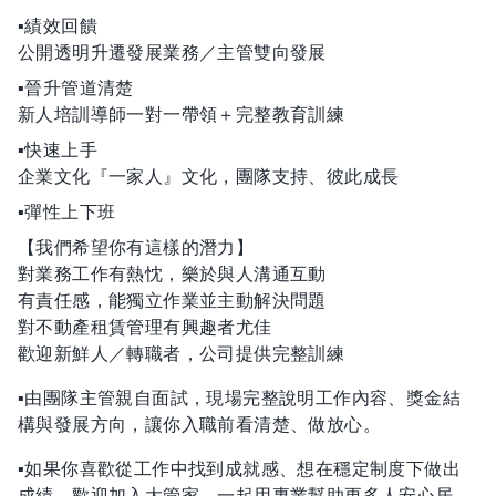
▪️績效回饋
公開透明升遷發展業務／主管雙向發展
▪️晉升管道清楚
新人培訓導師一對一帶領＋完整教育訓練
▪️快速上手
企業文化『一家人』文化，團隊支持、彼此成長
▪️彈性上下班
【我們希望你有這樣的潛力】
對業務工作有熱忱，樂於與人溝通互動
有責任感，能獨立作業並主動解決問題
對不動產租賃管理有興趣者尤佳
歡迎新鮮人／轉職者，公司提供完整訓練
▪️由團隊主管親自面試，現場完整說明工作內容、獎金結
構與發展方向，讓你入職前看清楚、做放心。
▪️如果你喜歡從工作中找到成就感、想在穩定制度下做出
成績，歡迎加入大管家，一起用專業幫助更多人安心居