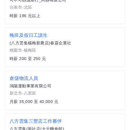
可不可熟成茶行_向醇有限公司
台南市-北區
時薪 196 元以上
晚班及假日工讀生
(八方雲集楊梅新農店)春霖企業社
桃園市-楊梅區
時薪 200 至 250 元
倉儲物流人員
鴻陽運動事業有限公司
新北市-八里區
月薪 35,000 至 40,000 元
八方雲集三豐店工作夥伴
八方雲集(新社店/大元麵食館)