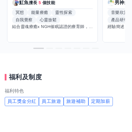
魟魚
男神
擅長
5
個技能
擅
冥想
能量療癒
靈性探索
音樂欣賞
自我覺察
心靈放鬆
產品研發
結合靈魂療癒x NGH催眠認證的療育師，主要提供潛意識探索和靈魂導向的催眠療育。你會全程100%清醒跟我對話。
福利及制度
福利特色
員工獎金分紅
員工旅遊
旅遊補助
定期加薪