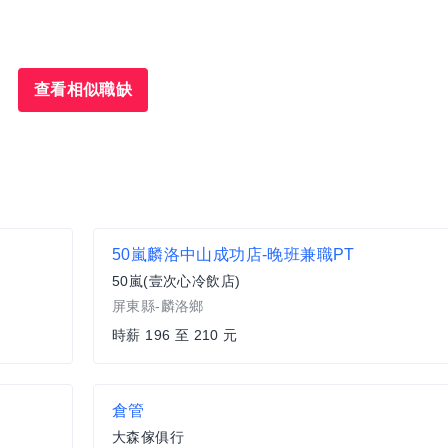
查看相似職缺
50嵐麟洛中山成功店-晚班兼職PT
50嵐(壹次心冷飲店)
屏東縣-麟洛鄉
時薪 196 至 210 元
倉管
大森傢俱行