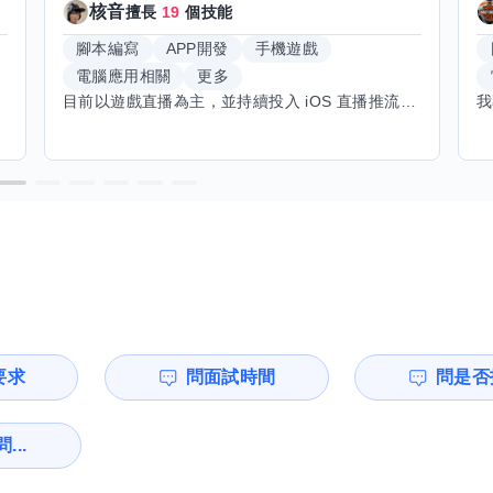
核音
擅長
19
個技能
腳本編寫
APP開發
手機遊戲
電腦應用相關
更多
目前以遊戲直播為主，並持續投入 iOS 直播推流應用開發。對直播技術、影音串流、AI 應用、內容創作與產品設計有濃厚興趣，平時透過實作累積開發經驗，也持續學習 Godot 遊戲開發、影音剪輯、音樂創作與編曲等相關技術。 希望透過技能交換認識不同背景的夥伴，一起交流開發經驗、Side Project、AI 工作流程、內容創作與職涯發展。如果你也對程式開發、直播技術、設計、美術、Cosplay、造型、化妝、攝影、影音製作、音樂創作等領域有興趣，都很歡迎交流，彼此分享經驗、互相學習，一起成長。
要求
問面試時間
問是否
...