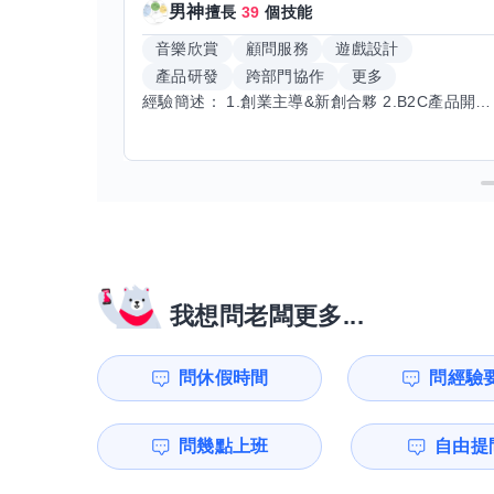
男神
擅長
39
個技能
音樂欣賞
顧問服務
遊戲設計
產品研發
跨部門協作
更多
經驗簡述： 1.創業主導&新創合夥 2.B2C產品開發運營一條龍 3.AI應用開發與量化研究新創 標籤話題都可以聊，開放交流 找尋共同創業機會，亦歡迎新創收編
我想問老闆更多...
問休假時間
問經驗
問幾點上班
自由提問