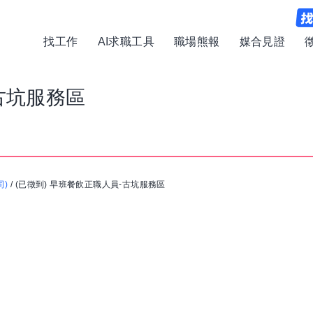
找工作
AI求職工具
職場熊報
媒合見證
古坑服務區
司)
/
(已徵到) 早班餐飲正職人員-古坑服務區