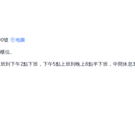
00號
地圖
飯櫃位。
：早上8點上班到下午2點下班，下午5點上班到晚上8點半下班，中間休息