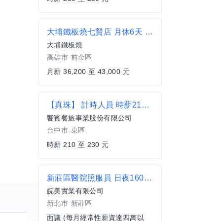
大埔鐵板燒七賢店 月休6天 36200起
大埔鐵板燒
高雄市-前金區
月薪 36,200 至 43,000 元
【真珠】 計時人員 時薪210起 歡迎兼職、工讀者加入【台中市東區】
饗賓餐旅事業股份有限公司
台中市-東區
時薪 210 至 230 元
新莊區醫院照服員 日夜1600/2800元 備證照
皖美實業有限公司
新北市-新莊區
面議 (每月經常性薪資達四萬以