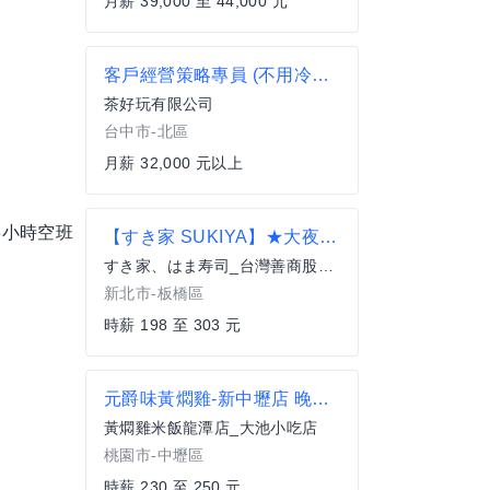
月薪 39,000 至 44,000 元
客戶經營策略專員 (不用冷開發/保障底薪/含獎金月領10萬)
茶好玩有限公司
台中市-北區
月薪 32,000 元以上
3小時空班
【すき家 SUKIYA】★大夜班時薪258元起(含全勤加津貼)★板橋府中店
すき家、はま寿司_台灣善商股份有限公司
新北市-板橋區
時薪 198 至 303 元
元爵味黃燜雞-新中壢店 晚班兼職內場
黃燜雞米飯龍潭店_大池小吃店
桃園市-中壢區
時薪 230 至 250 元