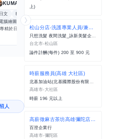
KUMA
Anitta
擅長
19
個技能
上)
日文
Excel
Word
PowerPoint
英文
手
電腦繪圖
手繪
影像剪輯與後製
更多
松山分店-洗護專業人員/兼職/(需有經驗)
我專精於日文語言及文書處理軟體，尤其擅長Excel與Word的高效運用，具備穩健的專業技能。近期希望拓展英文溝通能力，進而深入遊戲設計與動畫製作領域。期盼透過技能交流，共同成長，彼此激盪出創新思維，提升專業價值。若您在相關領域有心得，樂於互惠分享，誠摯邀請一同探索更多可能。
只想洗髮 夜間洗髮_詠新美髮企業社
台北市-松山區
論件計酬(每件) 200 至 900 元
時薪服務員(高雄 大社區)
北基加油站(北基國際股份有限公司)
高雄市-大社區
時薪 196 元以上
招人
高薪徵麻古茶坊高雄彌陀店-晚班工讀PT
百澄企業行
高雄市-彌陀區