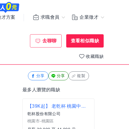
求職會員
企業徵才
徵才方案
去聊聊
查看相似職缺
收藏職缺
分享
分享
複製
最多人瀏覽的職缺
【39K起】 老乾杯 桃園中茂店-內場店員
乾杯股份有限公司
桃園市-桃園區