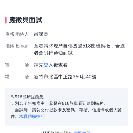
應徵與面試
職務聯絡人
呂課長
聯絡 Email
意者請將履歷自傳透過518熊班應徵，合適
者會另行通知面試
電 洽
請先
登入
後查看
親 洽
新竹市北區中正路350巷40號
※518熊班提醒您
．別忘了告知雇主，您是在518熊班看到這則職務。
．面試時，請勿交付提款卡及密碼、存摺、信用卡或個人證
件。
求職防騙技巧