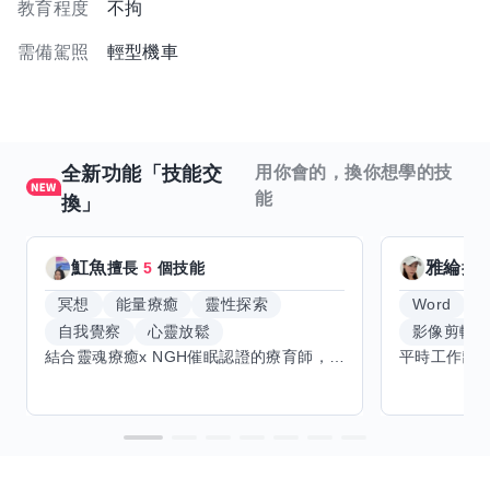
教育程度
不拘
需備駕照
輕型機車
全新功能「技能交
用你會的，換你想學的技
能
換」
魟魚
雅綸
擅長
5
個技能
擅
冥想
能量療癒
靈性探索
Word
E
自我覺察
心靈放鬆
影像剪輯
結合靈魂療癒x NGH催眠認證的療育師，主要提供潛意識探索和靈魂導向的催眠療育。你會全程100%清醒跟我對話。