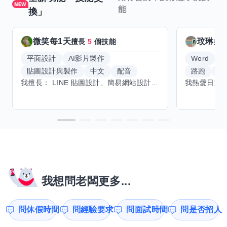
能
換」
微笑每1天
玟琳
擅長
5
個技能
擅
平面設計
AI影片製作
Word
貼圖設計與製作
中文
配音
路跑
羽
我擅長： LINE 貼圖設計、簡易網站設計、影片剪輯、配音、AI 影片創作、音樂創作（原創歌曲／純音樂／配樂） 希望交換技能： ① 游泳（想學：自由式、蝶式） 已會基礎蛙式、仰式，但姿勢尚未標準，希望有人協助修正動作、提升效率。 ② 鋼琴（目前約巴哈初階程度） ③ 英文（程度約 B1～B2） 交換方式： 捷運可到處，部分技能可線上交換。
我想問老闆更多...
問休假時間
問經驗要求
問面試時間
問是否招人