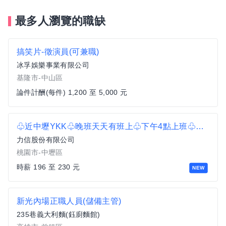
最多人瀏覽的職缺
搞笑片-徵演員(可兼職)
冰孚娛樂事業有限公司
基隆市-中山區
論件計酬(每件) 1,200 至 5,000 元
♧近中壢YKK♧晚班天天有班上♧下午4點上班♧下班領現金196至230/H♧理貨員 B2
力信股份有限公司
桃園市-中壢區
時薪 196 至 230 元
NEW
新光內場正職人員(儲備主管)
235巷義大利麵(鈺廚麵館)