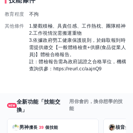
技能條件
教育程度
不拘
其他條件
1.樂觀積極、具責任感、工作熱枕、團隊精神
2.工作視情況需搬運重物
3.依據政府勞工健康保護規則，於錄取報到時
需提供繳交【一般體格檢查+供膳(食品從業人
員)】體檢合格報告。
註：體檢報告需為政府認證之合格單位，機構
查詢供參：https://reurl.cc/aajnQ9
全新功能「技能交
用你會的，換你想學的技
能
換」
男神
核音
擅長
39
個技能
擅