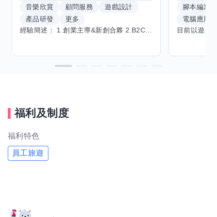
音樂欣賞
顧問服務
遊戲設計
腳本編寫
產品研發
更多
電腦應用
經驗簡述： 1.創業主導&新創合夥 2.B2C產品開發運營一條龍 3.AI應用開發與量化研究新創 標籤話題都可以聊，開放交流 找尋共同創業機會，亦歡迎新創收編
福利及制度
福利特色
員工旅遊