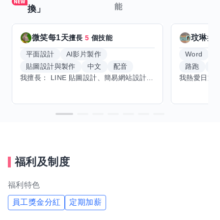
能
換」
微笑每1天
玟琳
擅長
5
個技能
擅
平面設計
AI影片製作
Word
貼圖設計與製作
中文
配音
路跑
羽
我擅長： LINE 貼圖設計、簡易網站設計、影片剪輯、配音、AI 影片創作、音樂創作（原創歌曲／純音樂／配樂） 希望交換技能： ① 游泳（想學：自由式、蝶式） 已會基礎蛙式、仰式，但姿勢尚未標準，希望有人協助修正動作、提升效率。 ② 鋼琴（目前約巴哈初階程度） ③ 英文（程度約 B1～B2） 交換方式： 捷運可到處，部分技能可線上交換。
福利及制度
福利特色
員工獎金分紅
定期加薪