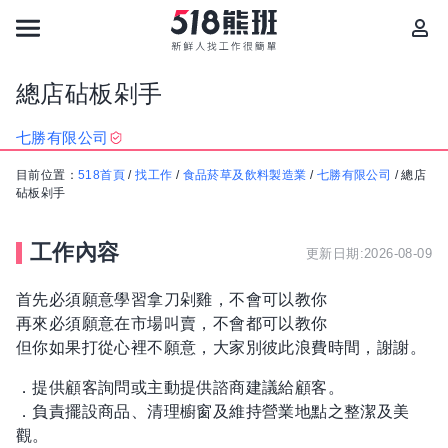
總店砧板剁手
七勝有限公司
目前位置：
518首頁
/
找工作
/
食品菸草及飲料製造業
/
七勝有限公司
/
總店
砧板剁手
工作內容
更新日期:2026-08-09
首先必須願意學習拿刀剁雞，不會可以教你
再來必須願意在市場叫賣，不會都可以教你
但你如果打從心裡不願意，大家別彼此浪費時間，謝謝。
．提供顧客詢問或主動提供諮商建議給顧客。
．負責擺設商品、清理櫥窗及維持營業地點之整潔及美
觀。