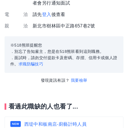
者會另行通知面試
電 洽
請先
登入
後查看
親 洽
新北市樹林區中正路657巷2號
※518熊班提醒您
．別忘了告知雇主，您是在518熊班看到這則職務。
．面試時，請勿交付提款卡及密碼、存摺、信用卡或個人證
件。
求職防騙技巧
發現資訊有誤？
我要檢舉
看過此職缺的人也看了...
西堤中和板南店-廚藝計時人員
NEW