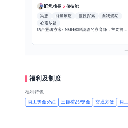
魟魚
擅長
5
個技能
冥想
能量療癒
靈性探索
自我覺察
心靈放鬆
結合靈魂療癒x NGH催眠認證的療育師，主要提供潛意識探索和靈魂導向的催眠療育。你會全程100%清醒跟我對話。
福利及制度
福利特色
員工獎金分紅
三節禮品/獎金
交通方便
員