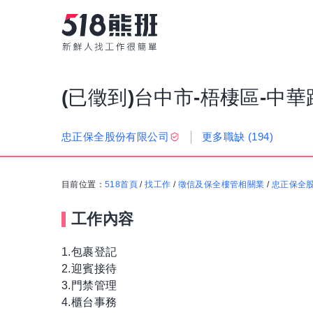
(已徵到)台中市-梧棲區-中
更多職缺
(194)
忠正保全股份有限公司
目前位置：
518首頁
/
找工作
/
徵信及保全樓管相關業
/
忠正保全
工作內容
1.包裹登記
2.迎賓接待
3.門禁管理
4.櫃台事務