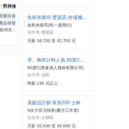
男神
核音
擅長
39
個技能
擅
音樂欣賞
顧問服務
遊戲設計
腳本編寫
魚和米壽司-豐原店-外場櫃檯 38700至42700
產品研發
跨部門協作
更多
電腦應用相
魚和米壽司(吃一盾商行)
經驗簡述： 1.創業主導&新創合夥 2.B2C產品開發運營一條龍 3.AI應用開發與量化研究新創 標籤話題都可以聊，開放交流 找尋共同創業機會，亦歡迎新創收編
台中市-豐原區
月薪 38,700 至 42,700 元
早、晚班計時人員-85度C台中健行門市
85度C(美食達人股份有限公司)
台中市-北區
時薪 196 元以上
美髮設計師 單剪200 士林
N次方百元快剪(榮方工作室)
台北市-士林區
月薪 35,000 至 49,000 元