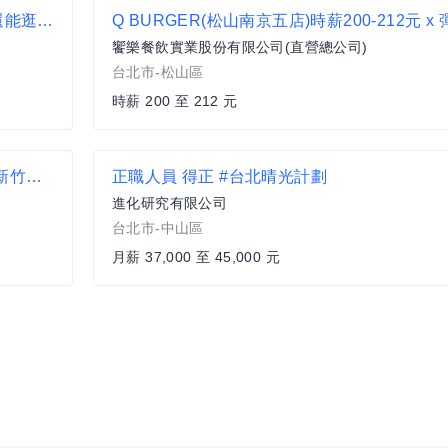
拒絕大夜班 迷客夏青海店 招募 早班夥伴 下班還能逛逢甲
饗樂餐飲實業股份有限公司(直營總公司)
台北市-松山區
時薪 200 至 212 元
【すき家 SUKIYA】★時薪235元起(含全勤)★新竹湳雅店
正職人員 得正 #台北晴光計劃
進化研究有限公司
台北市-中山區
月薪 37,000 至 45,000 元