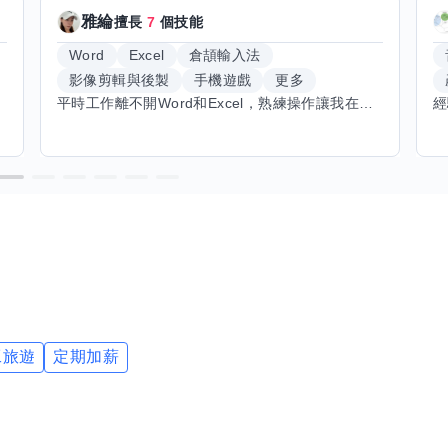
雅綸
擅長
7
個技能
Word
Excel
倉頡輸入法
影像剪輯與後製
手機遊戲
更多
平時工作離不開Word和Excel，熟練操作讓我在文件整理和數據處理上都得心應手，還能用倉頡輸入法快速打字。近期想挑戰英文學習，希望能透過交換技能一起進步！如果你英文流利，需要中文或電腦技巧輔助，歡迎找我搭檔，咱們一起歡樂學習，互相激勵，成為彼此的學習小夥伴！
工旅遊
定期加薪