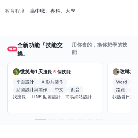
教育程度
高中職、專科、大學
全新功能「技能交
用你會的，換你想學的技
能
換」
微笑每1天
玟琳
擅長
5
個技能
擅
平面設計
AI影片製作
Word
貼圖設計與製作
中文
配音
路跑
羽
我擅長： LINE 貼圖設計、簡易網站設計、影片剪輯、配音、AI 影片創作、音樂創作（原創歌曲／純音樂／配樂） 希望交換技能： ① 游泳（想學：自由式、蝶式） 已會基礎蛙式、仰式，但姿勢尚未標準，希望有人協助修正動作、提升效率。 ② 鋼琴（目前約巴哈初階程度） ③ 英文（程度約 B1～B2） 交換方式： 捷運可到處，部分技能可線上交換。