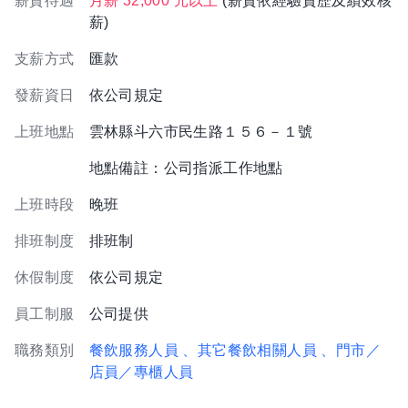
薪資待遇
月薪 32,000 元以上
(薪資依經驗資歷及績效核
薪)
支薪方式
匯款
發薪資日
依公司規定
上班地點
雲林縣斗六市民生路１５６－１號
地點備註：公司指派工作地點
上班時段
晚班
排班制度
排班制
休假制度
依公司規定
員工制服
公司提供
職務類別
餐飲服務人員
、其它餐飲相關人員
、門市／
店員／專櫃人員