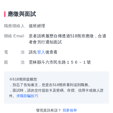
應徵與面試
職務聯絡人
值班經理
聯絡 Email
意者請將履歷自傳透過518熊班應徵，合適
者會另行通知面試
電 洽
請先
登入
後查看
親 洽
雲林縣斗六市民生路１５６－１號
※518熊班提醒您
．別忘了告知雇主，您是在518熊班看到這則職務。
．面試時，請勿交付提款卡及密碼、存摺、信用卡或個人證
件。
求職防騙技巧
發現資訊有誤？
我要檢舉