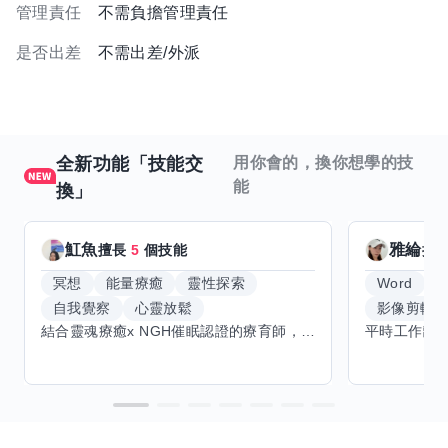
管理責任
不需負擔管理責任
是否出差
不需出差/外派
全新功能「技能交
用你會的，換你想學的技
能
換」
魟魚
雅綸
擅長
5
個技能
擅
冥想
能量療癒
靈性探索
Word
E
自我覺察
心靈放鬆
影像剪輯
結合靈魂療癒x NGH催眠認證的療育師，主要提供潛意識探索和靈魂導向的催眠療育。你會全程100%清醒跟我對話。