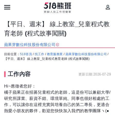
【平日、週末】 線上教室_兒童程式教
育老師 (程式故事闖關)
蘋果芽數位科技股份有限公司
目前位置：
518首頁
/
找工作
/
教育服務業
/
蘋果芽數位科技股份有限公司
/
【平日、週末】 線上教室_兒童程式教育老師 (程式故事闖關)
工作內容
更新日期:2026-07-29
Hi~應徵者您好：
橘子蘋果正在招募兒童程式的老師，這是份可以兼顧大學/
研究所課業、薪資不錯、環境單純、同事也很好相處的工
作，可以讓你在這裡充實與培養自己的第二專長，更適合
熱愛小朋友的夥伴，歡迎您快快加入我們的教學團隊ヽ(●