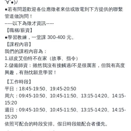
´∀`●)ﾉ
●若有問題歡迎各位應徵者來信或致電到下方提供的聯繫
管道做詢問！
-----以下為徵才資訊-----
【職稱/薪資】
●學習教練，一堂課 300-400 元。
【課程內容】
我們的課程內容為：
1.頑皮艾伯特不在家（故事、指令）
2.儲備師資：雖然我沒有接觸過/不是很厲害，但我有高度
興趣，有熱忱願意學習！
【工作時段】
平日：18:45-19:50、19:45-20:50
周六：09:45-10:50、10:45-11:50、13:15-14:20、14:15-
15:20
週日：09:45-10:50、10:45-11:50、13:15-14:20、14:15-
15:20
依照可配合的時段安排。假日時段能配合者優先。