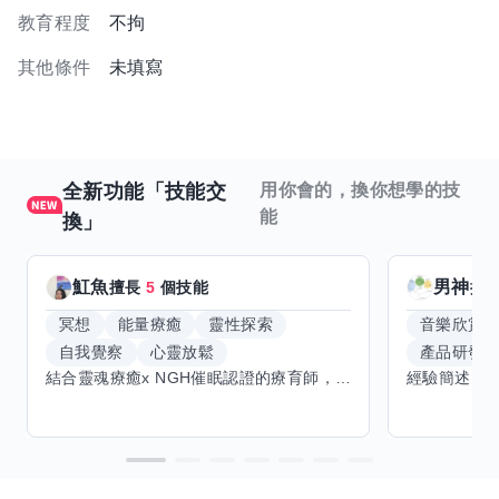
教育程度
不拘
其他條件
未填寫
全新功能「技能交
用你會的，換你想學的技
能
換」
魟魚
男神
擅長
5
個技能
擅
冥想
能量療癒
靈性探索
音樂欣賞
自我覺察
心靈放鬆
產品研發
結合靈魂療癒x NGH催眠認證的療育師，主要提供潛意識探索和靈魂導向的催眠療育。你會全程100%清醒跟我對話。