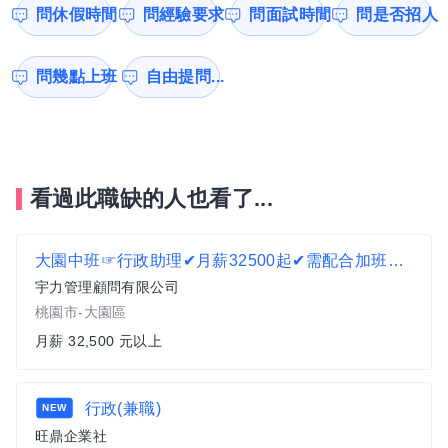
問休假時間
問經驗要求
問面試時間
問是否招人
問幾點上班
自由提問...
看過此職缺的人也看了...
大園中班☞行政助理✔月薪32500起✔需配合加班✔久任獎金Z1
宇力管理顧問有限公司
桃園市-大園區
月薪 32,500 元以上
行政(兼職)
NEW
旺鼎企業社