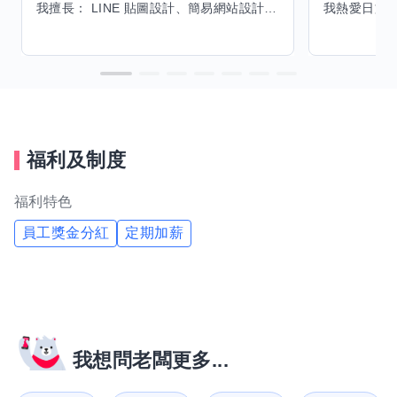
我擅長： LINE 貼圖設計、簡易網站設計、影片剪輯、配音、AI 影片創作、音樂創作（原創歌曲／純音樂／配樂） 希望交換技能： ① 游泳（想學：自由式、蝶式） 已會基礎蛙式、仰式，但姿勢尚未標準，希望有人協助修正動作、提升效率。 ② 鋼琴（目前約巴哈初階程度） ③ 英文（程度約 B1～B2） 交換方式： 捷運可到處，部分技能可線上交換。
福利及制度
福利特色
員工獎金分紅
定期加薪
我想問老闆更多...