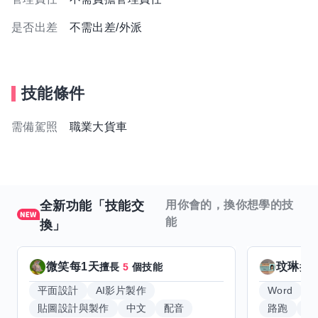
是否出差
不需出差/外派
技能條件
需備駕照
職業大貨車
全新功能「技能交
用你會的，換你想學的技
能
換」
微笑每1天
玟琳
擅長
5
個技能
擅
平面設計
AI影片製作
Word
貼圖設計與製作
中文
配音
路跑
羽