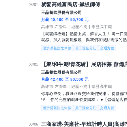
就饗高雄富民店-鐵板師傅
08/01
王品餐飲股份有限公司
月薪 40,400 至 50,700 元
高雄市-左營區
經歷不拘
學歷高中職
【就饗鐵板燒】熱情上桌，鮮香人生！ 每一口
就感。加入就饗鐵板燒，與我們在現點現做的熱情氛圍中
鐵板師傅 鐵板燒料理製作、食材備製與廚
優於勞基法之休假
員工獎金分紅
交通方便
【聚/和牛涮/青花驕】展店招募 儲備店
08/01
王品餐飲股份有限公司
月薪 42,400 至 80,500 元
高雄市-左營區
經歷不拘
學歷高中職
你專心成長，職涯路線交給我們安排， 從儲備
徑！ 你的完整的職涯發展階梯： ●【儲備副店長 / 儲備副主廚 】 -錄取任用薪資：42,400
~ 49,600
優於勞基法之休假
員工獎金分紅
交通方便
三商家購-美廉社-早班計時人員(高雄市
08/06