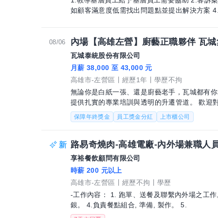
1.教導基層員工給予基層員工需要協助 2.客訴
如顧客滿意度低需找出問題點並提出解決方案 4
內場【高雄左營】廚藝正職夥伴 瓦城
08/06
瓦城泰統股份有限公司
月薪 38,000 至 43,000 元
高雄市-左營區
經歷1年
學歷不拘
無論你是白紙一張、還是廚藝老手，瓦城都有你的專屬舞台！ 我們
提供扎實的專業培訓與透明的升遷管道。 歡迎
入創造無限可能！ 【工作內容】 1.
保障年終獎金
員工獎金分紅
上市櫃公司
路易奇燒肉-高雄電廠-內外場兼職人
享裕餐飲顧問有限公司
時薪 200 元以上
高雄市-左營區
經歷不拘
學歷
-工作內容： 1. 跑單、送餐及聯繫內外場之工作。 2.客人帶位、點餐等工作。 3.結帳、收
銀。 4.負責餐點組合, 準備, 製作。 5.