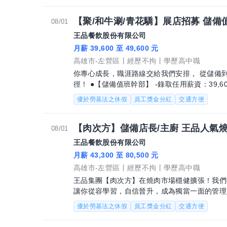
【聚/和牛涮/青花驕】展店招募 儲備
08/01
王品餐飲股份有限公司
月薪 39,600 至 49,600 元
高雄市-左營區
經歷不拘
學歷高中職
你專心成長，職涯路線交給我們安排， 從儲備
徑！ ●【儲備值班幹部】 -錄取任用薪資：39,600 ～ 45,200 元 -培訓通過薪資：上看
49,600 元，
優於勞基法之休假
員工獎金分紅
交通方便
【肉次方】儲備店長/主廚 王品人氣燒
08/01
王品餐飲股份有限公司
月薪 43,300 至 80,500 元
高雄市-左營區
經歷不拘
學歷高中職
王品集團【肉次方】在燒肉市場穩健擴張！我們
讓你從容學習，自信晉升，成為獨當一面的管理人才。 【儲備副店長/副主廚
用薪資：43,300~49,60
優於勞基法之休假
員工獎金分紅
交通方便