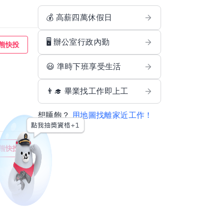
💰 高薪四萬休假日
🖥️ 辦公室行政內勤
熊快投
😃 準時下班享受生活
👨‍🎓 畢業找工作即上工
想睡飽？
用地圖找離家近工作！
熊快投