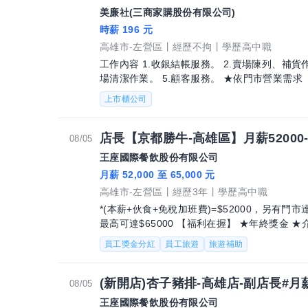
美廉社(三商家購股份有限公司)
時薪 196 元
高雄市-左營區
經歷不拘
學歷高中職
工作內容 1.收銀結帳服務。 2.賣場陳列、補貨
場清潔作業。 5.顧客服務。 ★依門市營業需求
上市櫃公司
店長【京都勝牛-高雄區】月薪52000-
08/05
王座國際餐飲股份有限公司
月薪 52,000 至 65,000 元
高雄市-左營區
經歷3年
學歷高中職
*(本薪+伙食+免稅加班費)=$52000，另有
最高可達$65000 【福利在握】 ★年終獎金 ★介紹獎金 ★達標獎金 ★生日禮金 ★三節禮
金/禮品 ★年度
員工獎金分紅
員工旅遊
旅遊補助
(新開店)杏子豬排-高雄店-副店長#月薪4
08/05
王座國際餐飲股份有限公司