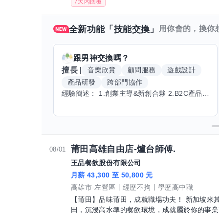
7天內回覆
全新功能「技能交換」
用你會的，換你
跟
男神
交換嗎？
擅長
音樂欣賞
顧問服務
遊戲設計
產品研發
跨部門協作
經驗簡述： 1.創業主導&新創合夥 2.B2C產品開發運營一條龍 3.AI應用開發與量化研究新創 標籤話題都可以聊，開放交流 找尋共同創業機會，亦歡迎新創收編
莆田高雄自由店-爐台師傅.
08/01
王品餐飲股份有限公司
月薪 43,300 至 50,800 元
高雄市-左營區
經歷不拘
學歷高中職
【莆田】品味莆田，成就職場功夫！ 新加坡米
田，沉浸高水準的餐飲環境，成就屬於你的事業高峰！ 【工作內容】爐台