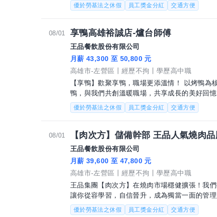
作，內場相關事務 為顧客呈現安心且高品
優於勞基法之休假
員工獎金分紅
交通方便
享鴨高雄裕誠店-爐台師傅
08/01
王品餐飲股份有限公司
月薪 43,300 至 50,800 元
高雄市-左營區
經歷不拘
學歷高中職
【享鴨】歡聚享鴨，職場更添溫情！ 以烤鴨為
鴨，與我們共創溫暖職場，共享成長的美好回憶！ 【工作內容】爐台師傅 餐點製
場相關事務 為顧客呈現安心且高品質的用
優於勞基法之休假
員工獎金分紅
交通方便
【肉次方】儲備幹部 王品人氣燒肉品
08/01
王品餐飲股份有限公司
月薪 39,600 至 47,800 元
高雄市-左營區
經歷不拘
學歷高中職
王品集團【肉次方】在燒肉市場穩健擴張！我們
讓你從容學習，自信晉升，成為獨當一面的管理人才。 【儲備幹部】：
39,600~45,200元 培訓通過
優於勞基法之休假
員工獎金分紅
交通方便