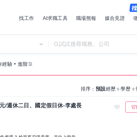
找工作
AI求職工具
職場熊報
媒合見證
別
作經驗
進階
排序：
預設
經歷
學歷
000元/週休二日、國定假日休-李處長