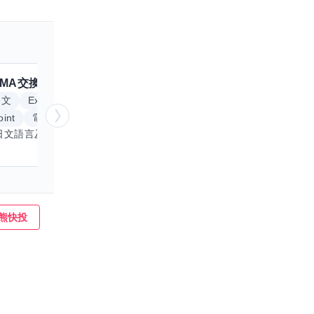
MA
交換嗎？
跟
Anitta
交換嗎？
擅長
日文
Excel
Word
英文
手繪
int
電腦繪圖
我專精於日文語言及文書處理軟體，尤其擅長Excel與Word的高效運用，具備穩健的專業技能。近期希望拓展英文溝通能力，進而深入遊戲設計與動畫製作領域。期盼透過技能交流，共同成長，彼此激盪出創新思維，提升專業價值。若您在相關領域有心得，樂於互惠分享，誠摯邀請一同探索更多可能。
熊快投