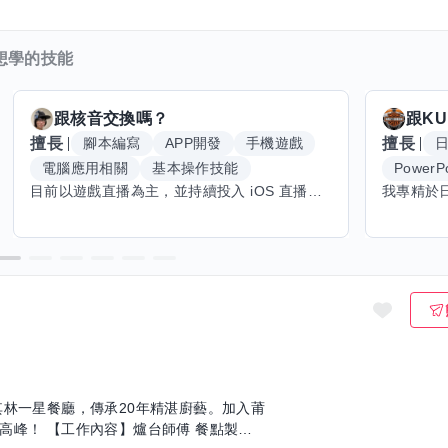
想學的技能
跟
核音
交換嗎？
跟
KU
擅長
擅長
腳本編寫
APP開發
手機遊戲
電腦應用相關
基本操作技能
PowerPo
目前以遊戲直播為主，並持續投入 iOS 直播推流應用開發。對直播技術、影音串流、AI 應用、內容創作與產品設計有濃厚興趣，平時透過實作累積開發經驗，也持續學習 Godot 遊戲開發、影音剪輯、音樂創作與編曲等相關技術。 希望透過技能交換認識不同背景的夥伴，一起交流開發經驗、Side Project、AI 工作流程、內容創作與職涯發展。如果你也對程式開發、直播技術、設計、美術、Cosplay、造型、化妝、攝影、影音製作、音樂創作等領域有興趣，都很歡迎交流，彼此分享經驗、互相學習，一起成長。
其林一星餐廳，傳承20年精湛廚藝。加入莆
師傅 餐點製