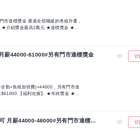
，另有門市達標獎金 通過全部職級的考核升遷，
薪44000-61000#另有門市達標獎金
★年終獎金 ★介
幹部【京都勝牛-漢神巨蛋店】無經驗可 月薪44000-46000#另有門市達標獎金