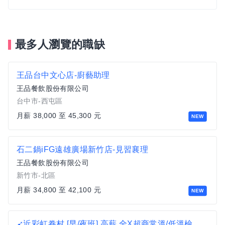
最多人瀏覽的職缺
王品台中文心店-廚藝助理
王品餐飲股份有限公司
台中市-西屯區
月薪 38,000 至 45,300 元
NEW
石二鍋iFG遠雄廣場新竹店-見習襄理
王品餐飲股份有限公司
新竹市-北區
月薪 34,800 至 42,100 元
NEW
➹近彩虹眷村 [早/夜班] 高薪 全X超商常溫/低溫檢貨員(公司補助體檢)D