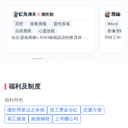
魟魚
雅綸
擅長
5
個技能
擅
冥想
能量療癒
靈性探索
Word
E
自我覺察
心靈放鬆
影像剪輯
結合靈魂療癒x NGH催眠認證的療育師，主要提供潛意識探索和靈魂導向的催眠療育。你會全程100%清醒跟我對話。
福利及制度
福利特色
優於勞基法之休假
員工獎金分紅
交通方便
員工旅遊
旅遊補助
上市櫃公司