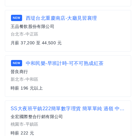
西堤台北重慶南店-大廳見習襄理
NEW
王品餐飲股份有限公司
台北市-中正區
月薪 37,200 至 44,500 元
中和民樂-早班計時-可不可熟成紅茶
NEW
晉良商行
新北市-中和區
時薪 196 元以上
SS大夜班平鎮222簡單數字理貨 簡單單純 過嶺 中壢 平鎮長安路
全宏國際整合行銷有限公司
桃園市-平鎮區
時薪 222 元