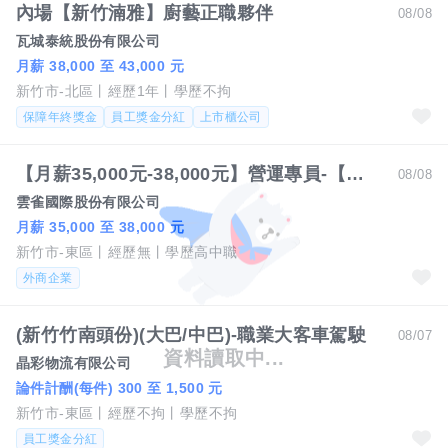
內場【新竹湳雅】廚藝正職夥伴
08/08
瓦城泰統股份有限公司
月薪 38,000 至 43,000 元
新竹市-北區
經歷1年
學歷不拘
保障年終獎金
員工獎金分紅
上市櫃公司
【月薪35,000元-38,000元】營運專員-【涮乃葉】【古拉爵】【橫濱牛排】- 新竹地區
08/08
雲雀國際股份有限公司
月薪 35,000 至 38,000 元
新竹市-東區
經歷無
學歷高中職
外商企業
(新竹竹南頭份)(大巴/中巴)-職業大客車駕駛
08/07
晶彩物流有限公司
論件計酬(每件) 300 至 1,500 元
新竹市-東區
經歷不拘
學歷不拘
員工獎金分紅