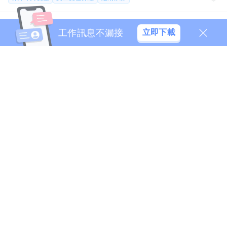
千兵衛日式燒肉-蘆洲集賢店/內場正職夥伴40000元起
08/07
工作訊息不漏接
立即下載
千兵衛餐飲開發有限公司
月薪 40,000 至 45,000 元
新北市-蘆洲區
經歷不拘
學歷不拘
千兵衛日式燒肉-中科店/內場正職夥伴40000元起
08/07
千兵衛餐飲開發有限公司
月薪 40,000 至 45,000 元
台中市-西屯區
經歷不拘
學歷不拘
保障年終獎金
員工獎金分紅
定期加薪
全新功能「技能交
用你會的，換你想學的技
能
換」
跟
KUMA
交換嗎？
跟
Ani