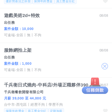
優於勞基法之休假
保障年終獎金
員工獎金分紅
遊戲美術2d+特效
08/08
出任務
案件金額：
10,000
可遠端-全區
無
不拘
服飾網拍上架
08/08
出任務
案件金額：
1,000
關
可遠端-全區
無
不拘
閉
千兵衛日式燒肉-中科店/外場正職夥伴39000元起
08/07
千兵衛餐飲開發有限公司
月薪 39,000 至 44,000 元
台中市-西屯區
經歷不拘
學歷不拘
保障年終獎金
員工獎金分紅
定期加薪