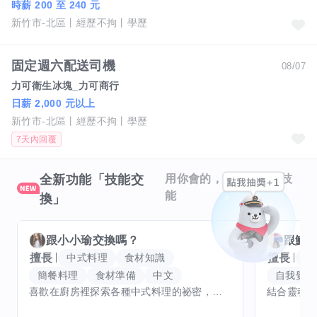
時薪 200 至 240 元
新竹市-北區
經歷不拘
學歷
固定週六配送司機
08/07
力可衛生冰塊_力可商行
日薪 2,000 元以上
新竹市-北區
經歷不拘
學歷
7天內回覆
全新功能「技能交
用你會的，換你想學的技
能
換」
跟
小小瑜
交換嗎？
跟
魟
擅長
擅長
中式料理
食材知識
冥
簡餐料理
食材準備
中文
自我覺察
喜歡在廚房裡探索各種中式料理的祕密，也對食材的挑選和搭配充滿熱情。平常生活裡，簡餐料理是我的拿手好戲，讓人輕鬆又滿足。最近開始對手繪、攝影和影片剪輯有濃厚興趣，想找伙伴一起學習交換技能，互相激盪創意！希望能和你一起開心成長，分享不只是技術，更是快樂和靈感的碰撞。