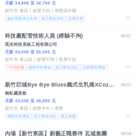
月薪 34,800 至 42,740 元
新竹市-東區
經歷不拘
學歷高中職
優於勞基法之休假
員工獎金分紅
交通方便
科技廠配管技術人員 (經驗不拘)
08/07
英杰科技系統工程有限公司
月薪 45,000 至 65,000 元
新竹市-香山區
經歷不拘
學歷不拘
7天內回覆
保障年終獎金
員工獎金分紅
三節禮品/獎金
新竹巨城Bye Bye Blues義式生乳捲XCozyTea//儲備幹部/正副櫃長月薪可達45k
08/07
御私藏茶飲
月薪 43,000 至 48,000 元
新竹市-東區
經歷半年
學歷
保障年終獎金
員工獎金分紅
員工旅遊
內場【新竹東區】廚藝正職夥伴 瓦城集團
08/08